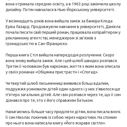
вона отримала середню освіту, а в 1963 році закінчила школу
дизайну. Потім навчалася в Нью-Йоркському університеті.
У вісімнадцять років вона вийшла заміж за банкіра Клода
Еріка Лазард. Продовжуючи навчання в університеті, Даніела
почала писати свій перший роман, працювала копірайтером у
рекламному агентстві, менеджером зі зв'язків з
громадськістю в Сан-Франциско.
Перша книга Стіл вийшла напередодні розлучення. Скоро
вона знову вийшла заміж. Але і цей шлюб швидко розпався.
Третім її чоловіком був наркоман, життя з яким вона описала
у своїх романах «Обіцянка пристрасті» і «Спогад».
Четвертий шлюб письменниці виявився більш вдалим,
подружжя усиновили дітей один одного і у них з'явилося ще
п'ятеро загальних дітей. Але і він розпався через те, що її син
дізнався про те, хто є його справжнім батьком.
Намагаючись більше часу приділяти дітям, вона писала вночі.
Її син Ніколас покінчив із собою через наркотики. На спомин
про нього вона написала книгу «Його яскраве світло».