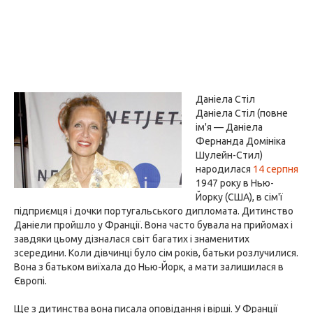
Даніела Стіл
Даніела Стіл (повне
ім'я — Даніела
Фернанда Домініка
Шулейн-Стил)
народилася
14 серпня
1947 року в Нью-
Йорку (США), в сім'ї
підприємця і дочки португальського дипломата. Дитинство
Даніели пройшло у Франції. Вона часто бувала на прийомах і
завдяки цьому дізналася світ багатих і знаменитих
зсередини. Коли дівчинці було сім років, батьки розлучилися.
Вона з батьком виїхала до Нью-Йорк, а мати залишилася в
Європі.
Ще з дитинства вона писала оповідання і вірші. У Франції