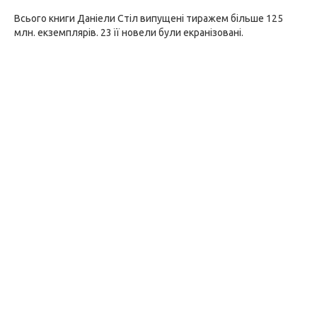
Всього книги Даніели Стіл випущені тиражем більше 125
млн. екземплярів. 23 її новели були екранізовані.