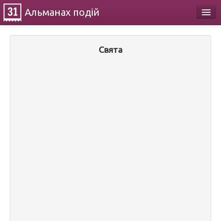
Альманах
подій
Календар
Свята
Про проект
Контакти