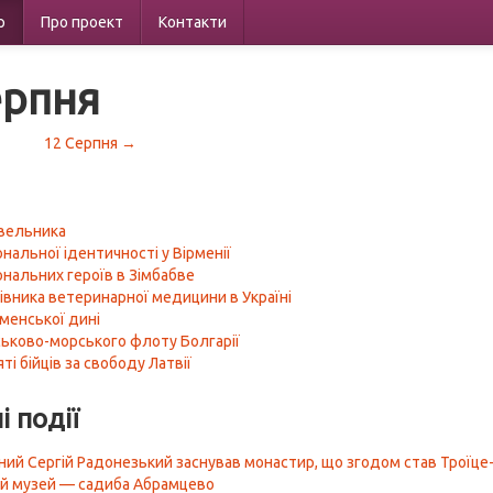
р
Про проект
Контакти
ерпня
12 Серпня →
вельника
нальної ідентичності у Вірменії
ональних героїв в Зімбабве
івника ветеринарної медицини в Україні
менської дині
ськово-морського флоту Болгарії
ті бійців за свободу Латвії
і події
ий Сергій Радонезький заснував монастир, що згодом став Троїце
й музей — садиба Абрамцево