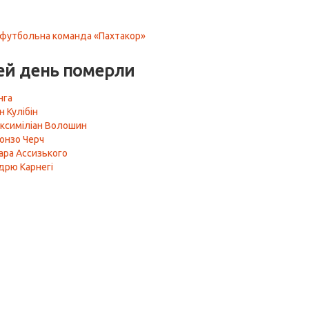
а футбольна команда «Пахтакор»
ей день померли
нга
н Кулібін
ксиміліан Волошин
онзо Черч
ара Ассизького
дрю Карнегі