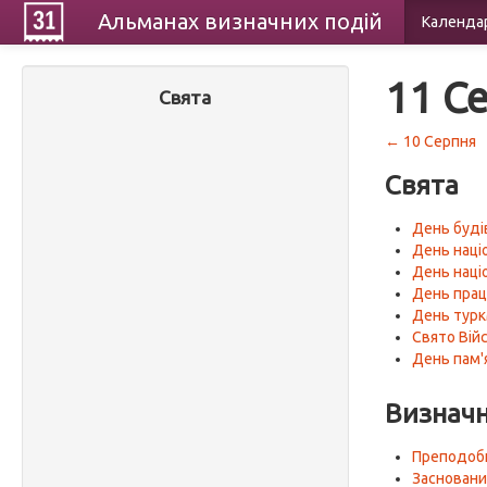
Альманах
визначних
подій
Календа
11 С
Свята
← 10 Серпня
Свята
День буді
День націо
День наці
День прац
День турк
Свято Вій
День пам'я
Визначн
Преподобн
Засновани