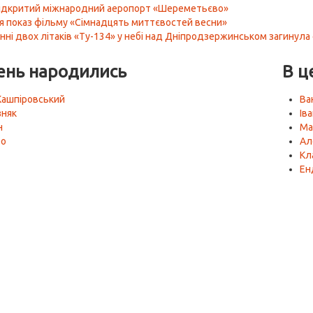
відкритий міжнародний аеропорт «Шереметьєво»
я показ фільму «Сімнадцять миттєвостей весни»
енні двох літаків «Ту-134» у небі над Дніпродзержинськом загинул
ень народились
В ц
Кашпіровський
Ва
зняк
Іва
н
Ма
ро
Ал
Кл
Ен