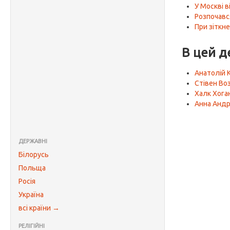
У Москві 
Розпочавс
При зіткн
В цей д
Анатолій 
Стівен Во
Халк Хога
Анна Анд
ДЕРЖАВНІ
Білорусь
Польща
Росія
Україна
всі країни →
РЕЛІГІЙНІ