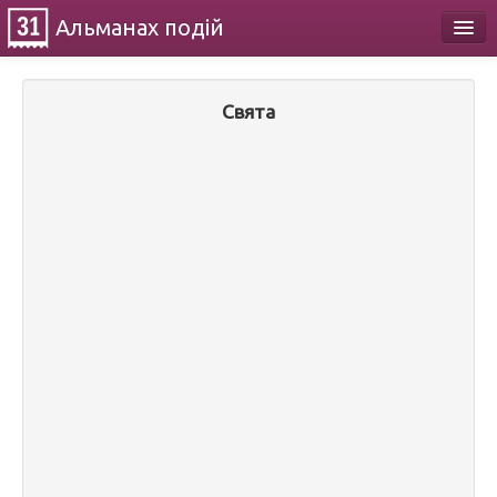
Альманах
подій
Календар
Свята
Про проект
Контакти