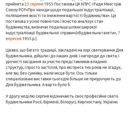
прийнята
23 серпня
1955 Постанова ЦК КПРС і Ради Міністрів
Союзу РСР«Про заходи щодо подальшої індустріалізації,
поліпшення якості та зниження вартості будівництва». Ця
постанова з усією повнотою і ясністю аналізує стан
будівництва, визначає подальші шляхи широкої
індустріалізації будівельної справи»(«Будівельна газета»,
7
вересня
1955 р.).
Цікаво, що багато традиції, закладені на зорі святкування Дня
будівельника, дійшли і до наших днів: і нагороди до свята, і
урочисті засідання за участю представників владних
структур, і просто застілля, про які преса тих років не згадує,
але які, без сумніву, мали місце бути. Ось тільки
спеціалізовані виставки сьогодні більше не приурочують до
Дня будівельника. А варто було б.
У другу неділю серпня відзначають своє професійне свято
будівельники Росії, Вірменії, Білорусі, Киргизстану, України.