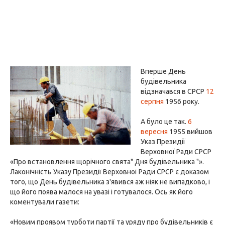
Вперше День
будівельника
відзначався в СРСР
12
серпня
1956 року.
А було це так.
6
вересня
1955 вийшов
Указ Президії
Верховної Ради СРСР
«Про встановлення щорічного свята" Дня будівельника "».
Лаконічність Указу Президії Верховної Ради СРСР є доказом
того, що День будівельника з'явився аж ніяк не випадково, і
що його поява малося на увазі і готувалося. Ось як його
коментували газети:
«Новим проявом турботи партії та уряду про будівельників є