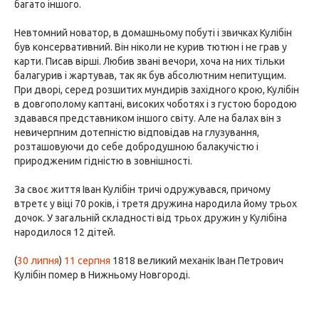
багато іншого.
Невтомний новатор, в домашньому побуті і звичках Кулібін
був консервативний. Він ніколи не курив тютюн і не грав у
карти. Писав вірші. Любив звані вечори, хоча на них тільки
балагурив і жартував, так як був абсолютним непитущим.
При дворі, серед розшитих мундирів західного крою, Кулібін
в довгополому каптані, високих чоботях і з густою бородою
здавався представником іншого світу. Але на балах він з
невичерпним дотепністю відповідав на глузування,
розташовуючи до себе добродушною балакучістю і
природженим гідністю в зовнішності.
За своє життя Іван Кулібін тричі одружувався, причому
втретє у віці 70 років, і третя дружина народила йому трьох
дочок. У загальній складності від трьох дружин у Кулібіна
народилося 12 дітей.
(
30 липня
)
11 серпня
1818 великий механік Іван Петрович
Кулібін помер в Нижньому Новгороді.