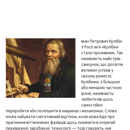
Іван Петрович Кулібін
У Росії ім'я «Кулібін»
стало прозивним. Так
називають майстрів-
самоучок, що досягли
великих успіхів у
своєму ремеслі.
Кулібіних, з більшою
або меншою часткою
іронії, називають
любителів щось
самостійно
переробити або поліпшити в машинах і механізмах. Слово
може набувати і негативний відтінок, коли мова йде про
прагнення вітчизняних фахівців щось поміняти в існуючій
перевіреної зарубіжної технології — тоді говорять «не