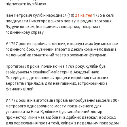
підпускати Кулібіних».
Іван Петрович Кулібін народився (10)
21 квітня
1735 в селі
поєднувати Нижегородського повіту, в родині торговця.
Будучи юнаком, Іван вивчив слюсарних, токарних і
годинникову справу.
У 1767 році він зробив годинник, в корпусі яких був механізм
годинного бою, музичний апарат з декількома мелодіями і
маленький автоматичний театр з рухомими фігурами.
Протягом 30 років, починаючи з 1769 року, Кулібін був
завідувачем механічної майстерні в Академії наук
Петербурга, де очолював процеси виробництва різних
верстатів і приладів для навігаційних, астрономічних і
фізичних цілей.
У 1772 році він виготовив і провів випробування моделі 300-
метрового одноарочного мосту, призначеного для
установки на Неві. Кулібіним був винайдений ліхтар-
прожектор, який мав відбивач з дрібних дзеркал, водоход
для пересування проти течії, екіпаж з педальним приводом і