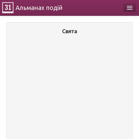
Альманах
подій
Календар
Свята
Про проект
Контакти