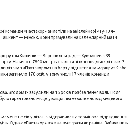
ої команди «Пахтакор» вилетіли на авіалайнері «Ту-134»
 Ташкент — Мінськ. Вони прямували на календарний матч
а маршрутом Кишинів — Ворошиловград — Куйбишев з 89
орту. На висоті 7800 метрів сталося зіткнення двох літаків. З
и літаку з «Пахтакором» на борту піднятися на маршрут 9 або
илки загинуло 178 осіб, у тому числі 17 членів команди
ва. Згодом їх засудили на 15 років позбавлення волі. Після
ло гарантовано місце у вищій лізі незалежно від кінцевого
момент не сів у літак, а відправився у термінове відрядження
убів. Однак «Пахтакор» вже не зміг грати як раніше. Зайнявши в