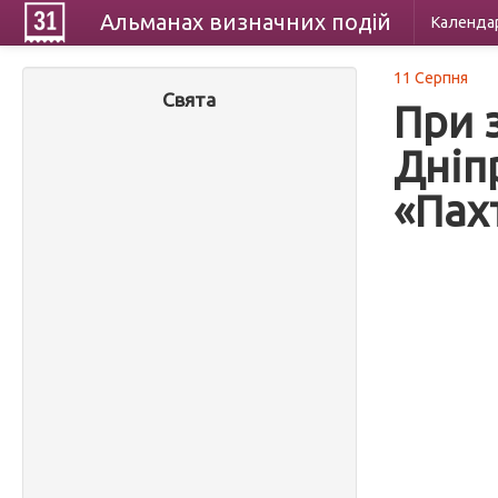
Альманах
визначних
подій
Календа
11 Серпня
Свята
При з
Дніп
«Пах