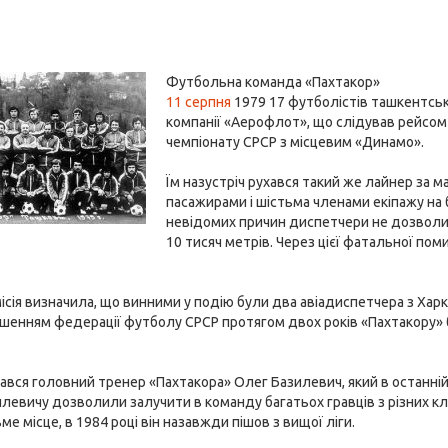
Футбольна команда «Пахтакор»
11 серпня
1979 17 футболістів ташкентськ
компанії «Аерофлот», що слідував рейсом
чемпіонату СРСР з місцевим «Динамо».
Їм назустріч рухався такий же лайнер з
пасажирами і шістьма членами екіпажу на б
невідомих причин диспетчери не дозволил
10 тисяч метрів. Через цієї фатальної пом
сія визначила, що винними у подію були два авіадиспетчера з Харко
шенням федерації футболу СРСР протягом двох років «Пахтакору» бу
вся головний тренер «Пахтакора» Олег Базилевич, який в останній 
илевичу дозволили залучити в команду багатьох гравців з різних кл
ме місце, в 1984 році він назавжди пішов з вищої ліги.