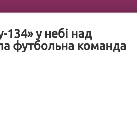
у-134» у небі над
ла футбольна команда