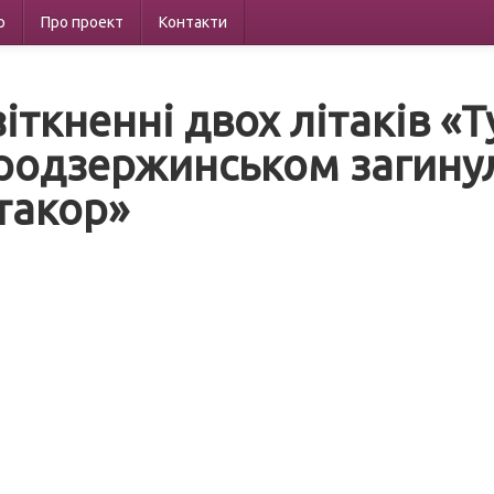
р
Про проект
Контакти
іткненні двох літаків «Т
родзержинськом загину
такор»