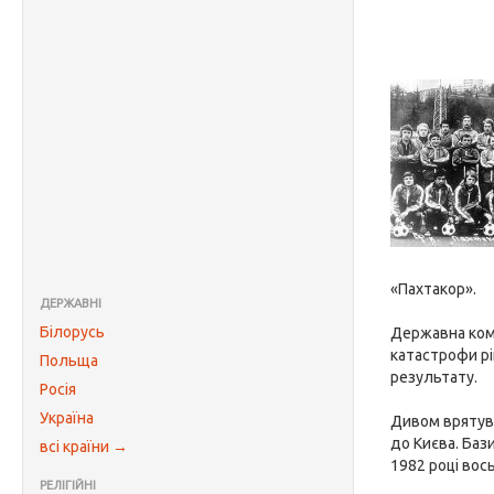
«Пахтакор».
ДЕРЖАВНІ
Білорусь
Державна комі
катастрофи рі
Польща
результату.
Росія
Україна
Дивом врятува
до Києва. Баз
всі країни →
1982 році вось
РЕЛІГІЙНІ