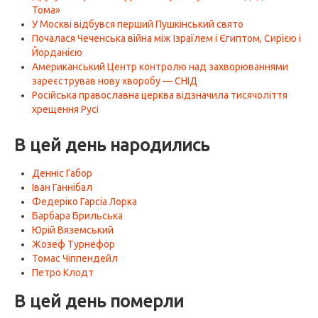
Тома»
У Москві відбувся перший Пушкінський свято
Почалася Чеченська війна між Ізраїлем і Єгиптом, Сирією і
Йорданією
Американський Центр контролю над захворюваннями
зареєстрував нову хворобу — СНІД
Російська православна церква відзначила тисячоліття
хрещення Русі
В цей день народились
Денніс Габор
Іван Ганнібал
Федеріко Гарсіа Лорка
Барбара Брильська
Юрій Вяземський
Жозеф Турнефор
Томас Чіппендейл
Петро Клодт
В цей день померли