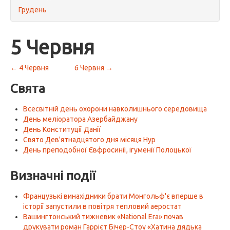
Грудень
5 Червня
← 4 Червня
6 Червня →
Свята
Всесвітній день охорони навколишнього середовища
День меліоратора Азербайджану
День Конституції Данії
Свято Дев'ятнадцятого дня місяця Нур
День преподобної Євфросинії, ігуменії Полоцької
Визначні події
Французькі винахідники брати Монгольф'є вперше в
історії запустили в повітря тепловий аеростат
Вашингтонський тижневик «National Era» почав
друкувати роман Гаррієт Бічер-Стоу «Хатина дядька