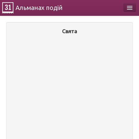
Альманах
подій
Календар
Свята
Про проект
Контакти