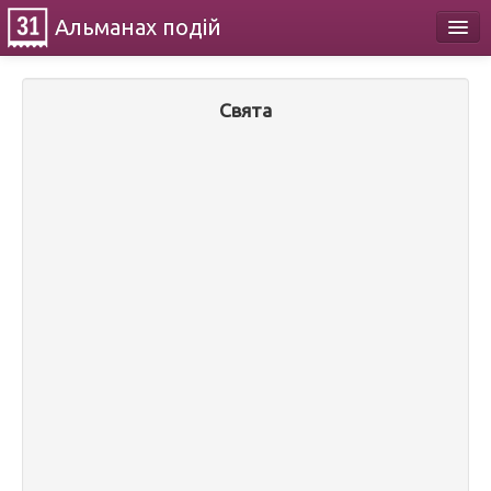
Альманах
подій
Календар
Свята
Про проект
Контакти