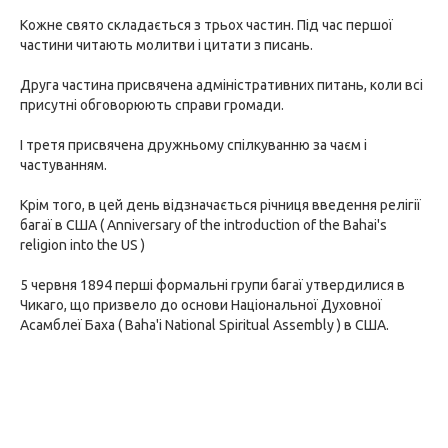
Кожне свято складається з трьох частин. Під час першої
частини читають молитви і цитати з писань.
Друга частина присвячена адміністративних питань, коли всі
присутні обговорюють справи громади.
І третя присвячена дружньому спілкуванню за чаєм і
частуванням.
Крім того, в цей день відзначається річниця введення релігії
багаї в США ( Anniversary of the introduction of the Bahai's
religion into the US )
5 червня 1894 перші формальні групи багаї утвердилися в
Чикаго, що призвело до основи Національної Духовної
Асамблеї Баха ( Baha'i National Spiritual Assembly ) в США.