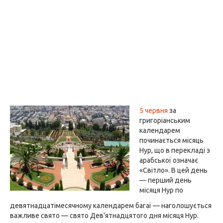
5 червня
за
григоріанським
календарем
починається місяць
Нур, що в перекладі з
арабської означає
«Світло». В цей день
— перший день
місяця Нур по
девятнадцатімесячному календарем багаї — наголошується
важливе свято — свято Дев'ятнадцятого дня місяця Нур.