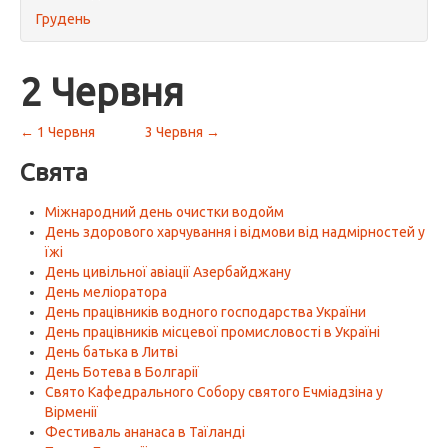
Грудень
2 Червня
← 1 Червня
3 Червня →
Свята
Міжнародний день очистки водойм
День здорового харчування і відмови від надмірностей у
їжі
День цивільної авіації Азербайджану
День меліоратора
День працівників водного господарства України
День працівників місцевої промисловості в Україні
День батька в Литві
День Ботева в Болгарії
Свято Кафедрального Собору святого Ечміадзіна у
Вірменії
Фестиваль ананаса в Таїланді