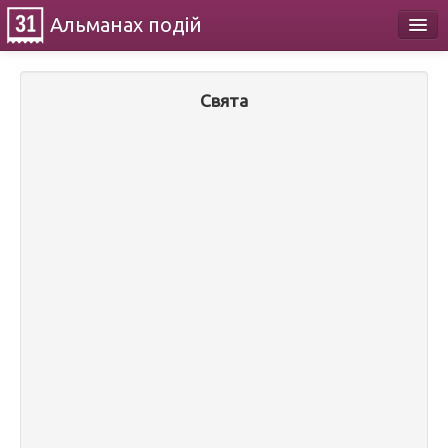
Альманах
подій
Календар
Свята
Про проект
Контакти