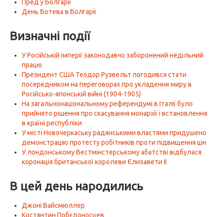
Пред у Болгарії
День Ботева в Болгарії
Визначні події
У Російській імперії законодавчо заборонений недільний
працю
Президент США Теодор Рузвельт погодився стати
посередником на переговорах про укладення миру в
Російсько-японській війні (1904-1905)
На загальнонаціональному референдумі в Італії було
прийнято рішення про скасування монархії і встановлення
в країні республіки
У місті Новочеркаську радянськими властями придушено
демонстрацію протесту робітників проти підвищення цін
У лондонському Вестмінстерському абатстві відбулася
коронація британської королеви Єлизавети II
В цей день народились
Джоні Вайсмюллер
Костянтин Побєдоносцев