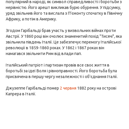
популярний в народі, як символ справедливості і боротьби з
нерівністю. Його арешт викликав бурю обурення. У підсумку,
уряд звільнив його та вислала з П'ємонту спочатку в Північну
Африку, а потім в Америку.
Згодом Гарібальді брав участь у визвольних війнах проти
Австрії. У 1860 році він очолює знаменитий похід "Тисячі", яка
звільнила південь Італії. Це забезпечує перемогу Італійської
революції в 1859-1860 роках. У 1862 і 1867 роках він
намагався звільнити Рим від влади пап.
Італійський патріот і партизан провів все своє життя в
боротьбі за ідеї Воля і рівноправності. Його боротьба була
присвячена в першу чергу незалежності і об'єднання Італії.
Джузеппе Гарібальді помер
2 червня
1882 року на острові
Капрера в Італії.