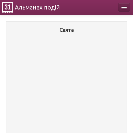
Альманах
подій
Календар
Свята
Про проект
Контакти