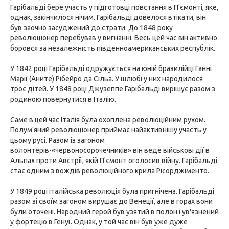
Гарібальді бере участь у підготовці повстання в П'ємонті, яке,
однак, закінчилося нічим. Гарібальді довелося втікати, він
був заочно засуджений до страти. До 1848 року
революціонер перебував у вигнанні. Весь цей час він активно
боровся за незалежність південноамериканських республік.
У 1842 році Гарібальді одружується на юній бразилійці Ганні
Марії (Аните) Рібейро да Сільа. У шлюбі у них народилося
троє дітей. У 1848 році Джузеппе Гарібальді вирішує разом з
родиною повернутися в Італію.
Саме в цей час Італія була охоплена революційним рухом.
Полум'яний революціонер приймає найактивнішу участь у
цьому русі. Разом із загоном
волонтерів-«червоносорочечників» він веде військові дії в
Альпах проти Австрії, якій П'ємонт оголосив війну. Гарібальді
стає одним з вождів революційного крила Рісорджіменто.
У 1849 році італійська революція була пригнічена. Гарібальді
разом зі своїм загоном вирушає до Венеції, але в горах вони
були оточені. Народний герой був узятий в полон і ув'язнений
у фортецю в Генуї. Однак, у той час він був уже дуже