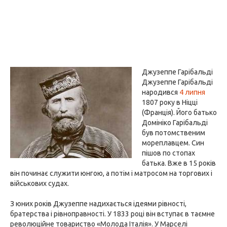
Джузеппе Гарібальді
Джузеппе Гарібальді
народився
4 липня
1807 року в Ніцці
(Франція). Його батько
Домініко Гарібальді
був потомственим
мореплавцем. Син
пішов по стопах
батька. Вже в 15 років
він починає служити юнгою, а потім і матросом на торгових і
військових судах.
З юних років Джузеппе надихається ідеями рівності,
братерства і рівноправності. У 1833 році він вступає в таємне
революційне товариство «Молода Італія». У Марселі