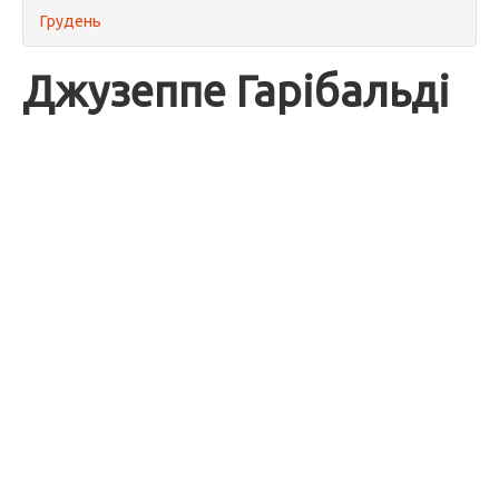
Грудень
Джузеппе Гарібальді