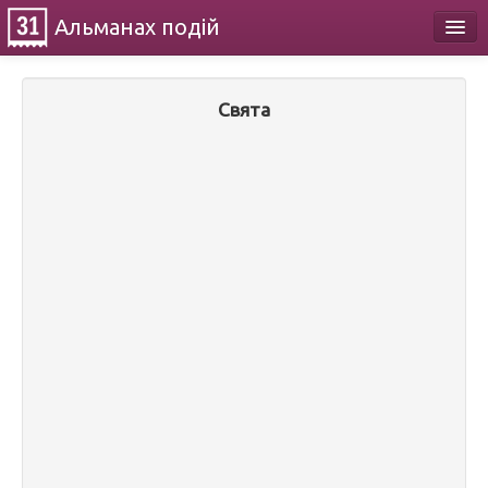
Альманах
подій
Календар
Свята
Про проект
Контакти