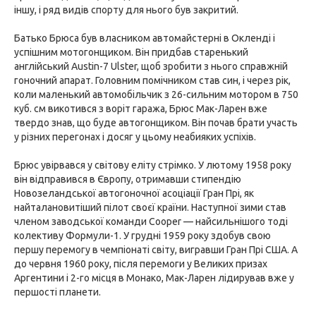
іншу, і ряд видів спорту для нього був закритий.
Батько Брюса був власником автомайстерні в Окленді і
успішним мотогонщиком. Він придбав старенький
англійський Austin-7 Ulster, щоб зробити з нього справжній
гоночний апарат. Головним помічником став син, і через рік,
коли маленький автомобільчик з 26-сильним мотором в 750
куб. см викотився з воріт гаража, Брюс Мак-Ларен вже
твердо знав, що буде автогонщиком. Він почав брати участь
у різних перегонах і досяг у цьому неабияких успіхів.
Брюс увірвався у світову еліту стрімко. У лютому 1958 року
він відправився в Європу, отримавши стипендію
Новозеландської автогоночної асоціації Гран Прі, як
найталановитіший пілот своєї країни. Наступної зими став
членом заводської команди Cooper — найсильнішого тоді
колективу Формули-1. У грудні 1959 року здобув свою
першу перемогу в чемпіонаті світу, вигравши Гран Прі США. А
до червня 1960 року, після перемоги у Великих призах
Аргентини і 2-го місця в Монако, Мак-Ларен лідирував вже у
першості планети.