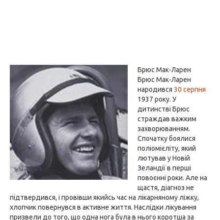
Брюс Мак-Ларен
Брюс Мак-Ларен
народився
30 серпня
1937 року. У
дитинстві Брюс
страждав важким
захворюванням.
Спочатку боялися
поліомієліту, який
лютував у Новій
Зеландії в перші
повоєнні роки. Але на
щастя, діагноз не
підтвердився, і провівши якийсь час на лікарняному ліжку,
хлопчик повернувся в активне життя. Наслідки лікування
призвели до того, що одна нога була в нього коротша за