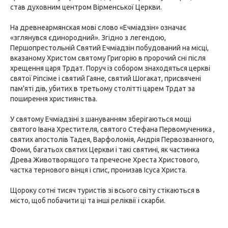
став духовним центром Вірменської Церкви.
На древнеармянская мові слово «Ечміадзін» означає
«зглянувся єдинородний». Згідно з легендою,
Першопрестольній Святий Ечміадзін побудований на місці,
вказаному Христом святому Григорію в пророчий сні після
хрещення царя Трдат. Поруч із собором знаходяться церкві
святої Ріпсіме і святий Гаяне, святий Шогакат, присвячені
пам'яті дів, убитих в третьому столітті царем Трдат за
поширення християнства.
У святому Ечміадзіні з шануванням зберігаються мощі
святого Івана Хрестителя, святого Стефана Первомученика ,
святих апостолів Тадея, Варфоломія, Андрія Первозванного,
Фоми, багатьох святих Церкви і такі святині, як частинка
Древа Животворящого та пречесне Хреста Христового,
частка тернового вінця і спис, пронизав Ісуса Христа.
Щороку сотні тисяч туристів зі всього світу стікаються в
місто, щоб побачити ці та інші реліквії і скарби.