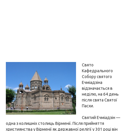
Свято
Кафедрального
Собору святого
Ечміадзіна
відзначається в
неділю, на 64 день
після свята Святої
Пасхи.
Святий Ечміадзін —
одна з колишніх столиць Вірменії. Після прийняття
християнства у Вірменії як державної релігії у 301 році він