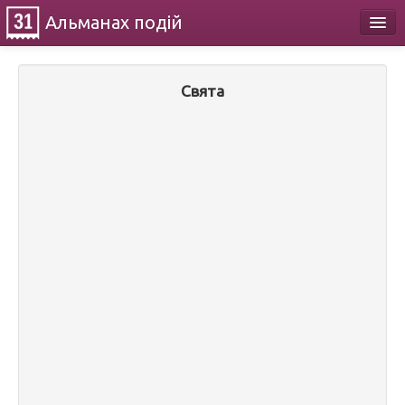
Альманах
подій
Календар
Свята
Про проект
Контакти