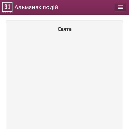
Альманах
подій
Календар
Свята
Про проект
Контакти