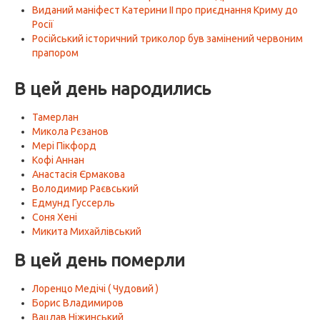
Виданий маніфест Катерини II про приєднання Криму до
Росії
Російський історичний триколор був замінений червоним
прапором
В цей день народились
Тамерлан
Микола Рєзанов
Мері Пікфорд
Кофі Аннан
Анастасія Єрмакова
Володимир Раєвський
Едмунд Гуссерль
Соня Хені
Микита Михайлівський
В цей день померли
Лоренцо Медічі ( Чудовий )
Борис Владимиров
Вацлав Ніжинський