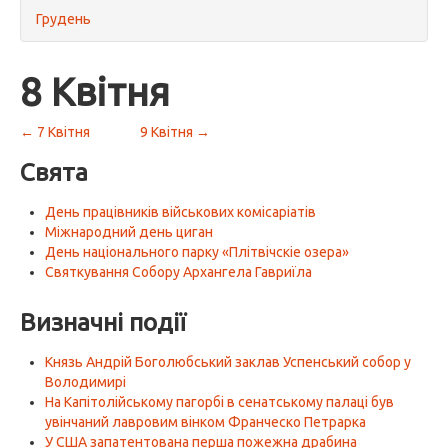
Грудень
8 Квітня
← 7 Квітня
9 Квітня →
Свята
День працівників військових комісаріатів
Міжнародний день циган
День національного парку «Плітвічскіе озера»
Святкування Собору Архангела Гавриїла
Визначні події
Князь Андрій Боголюбський заклав Успенський собор у
Володимирі
На Капітолійському пагорбі в сенатському палаці був
увінчаний лавровим вінком Франческо Петрарка
У США запатентована перша пожежна драбина