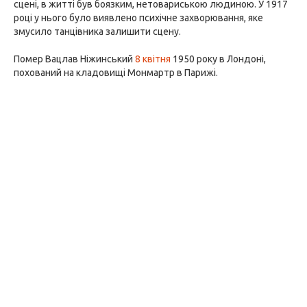
сцені, в житті був боязким, нетовариською людиною. У 1917
році у нього було виявлено психічне захворювання, яке
змусило танцівника залишити сцену.
Помер Вацлав Ніжинський
8 квітня
1950 року в Лондоні,
похований на кладовищі Монмартр в Парижі.