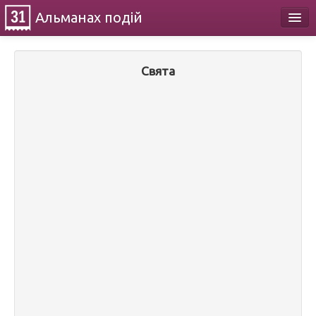
Альманах
подій
Календар
Свята
Про проект
Контакти