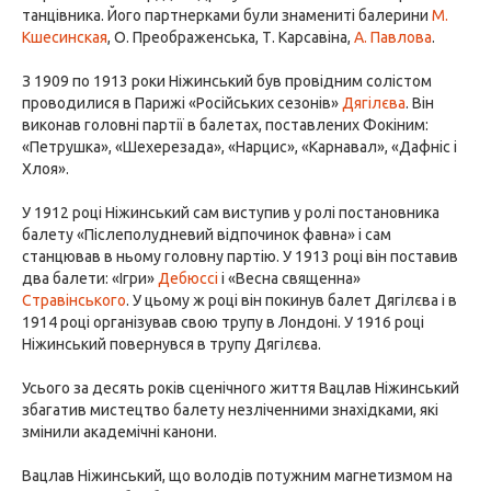
танцівника. Його партнерками були знамениті балерини
М.
Кшесинская
, О. Преображенська, Т. Карсавіна,
А. Павлова
.
З 1909 по 1913 роки Ніжинський був провідним солістом
проводилися в Парижі «Російських сезонів»
Дягілєва
. Він
виконав головні партії в балетах, поставлених Фокіним:
«Петрушка», «Шехерезада», «Нарцис», «Карнавал», «Дафніс і
Хлоя».
У 1912 році Ніжинський сам виступив у ролі постановника
балету «Післеполудневий відпочинок фавна» і сам
станцював в ньому головну партію. У 1913 році він поставив
два балети: «Ігри»
Дебюссі
і «Весна священна»
Стравінського
. У цьому ж році він покинув балет Дягілєва і в
1914 році організував свою трупу в Лондоні. У 1916 році
Ніжинський повернувся в трупу Дягілєва.
Усього за десять років сценічного життя Вацлав Ніжинський
збагатив мистецтво балету незліченними знахідками, які
змінили академічні канони.
Вацлав Ніжинський, що володів потужним магнетизмом на