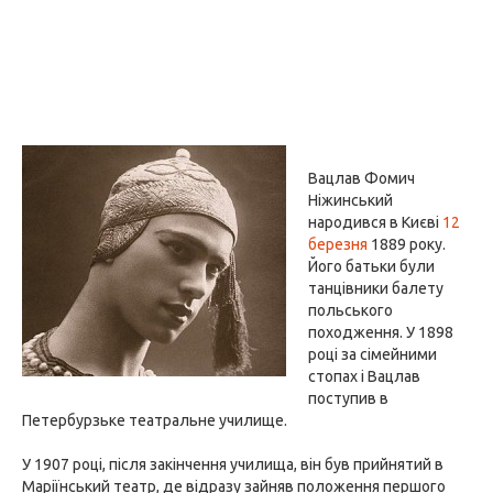
Вацлав Фомич
Ніжинський
народився в Києві
12
березня
1889 року.
Його батьки були
танцівники балету
польського
походження. У 1898
році за сімейними
стопах і Вацлав
поступив в
Петербурзьке театральне училище.
У 1907 році, після закінчення училища, він був прийнятий в
Маріїнський театр, де відразу зайняв положення першого