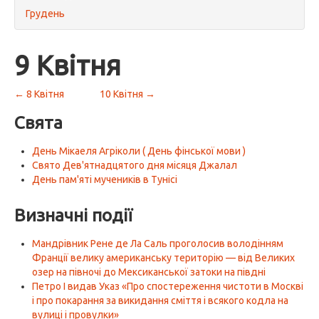
Грудень
9 Квітня
← 8 Квітня
10 Квітня →
Свята
День Мікаеля Агріколи ( День фінської мови )
Свято Дев'ятнадцятого дня місяця Джалал
День пам'яті мучеників в Тунісі
Визначні події
Мандрівник Рене де Ла Саль проголосив володінням
Франції велику американську територію — від Великих
озер на півночі до Мексиканської затоки на півдні
Петро I видав Указ «Про спостереження чистоти в Москві
і про покарання за викидання сміття і всякого кодла на
вулиці і провулки»