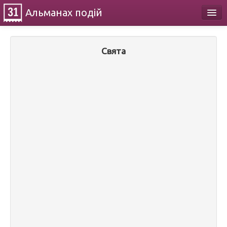
Альманах
подій
Календар
Свята
Про проект
Контакти