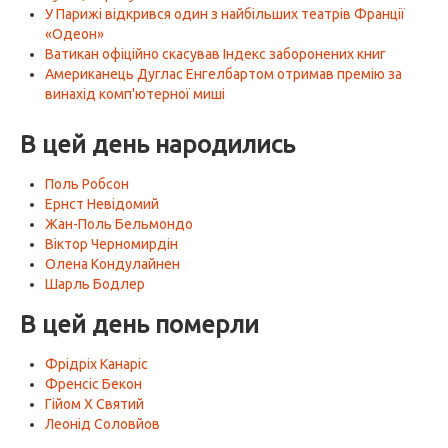
У Парижі відкрився один з найбільших театрів Франції
«Одеон»
Ватикан офіційно скасував Індекс заборонених книг
Американець Дуглас Енгелбартом отримав премію за
винахід комп'ютерної миші
В цей день народились
Поль Робсон
Ернст Невідомий
Жан-Поль Бельмондо
Віктор Черномирдін
Олена Кондулайнен
Шарль Бодлер
В цей день померли
Фрідріх Канаріс
Френсіс Бекон
Гійом X Святий
Леонід Соловйов