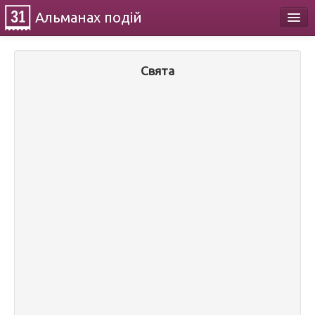
Альманах
подій
Календар
Свята
Про проект
Контакти