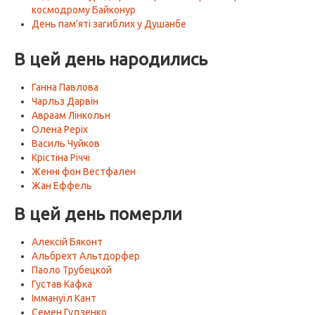
космодрому Байконур
День пам'яті загиблих у Душанбе
В цей день народились
Ганна Павлова
Чарльз Дарвін
Авраам Лінкольн
Олена Реріх
Василь Чуйков
Крістіна Річчі
Женні фон Вестфален
Жан Еффель
В цей день померли
Алексій Бяконт
Альбрехт Альтдорфер
Паоло Трубецкой
Густав Кафка
Іммануїл Кант
Семен Гудзенко