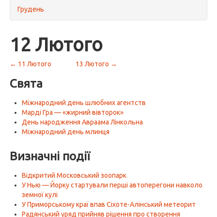
Грудень
12 Лютого
← 11 Лютого
13 Лютого →
Свята
Міжнародний день шлюбних агентств
Марді Гра — «жирний вівторок»
День народження Авраама Лінкольна
Міжнародний день млинця
Визначні події
Відкритий Московський зоопарк
У Нью — Йорку стартували перші автоперегони навколо
земної кулі
У Приморському краї впав Сіхоте-Алінський метеорит
Радянський уряд прийняв рішення про створення