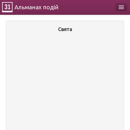
Альманах
подій
Календар
Свята
Про проект
Контакти