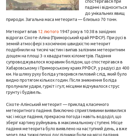
спостерігався при
падінні і відноситься
до унікальних явищ
природи. Загальна маса метеорита — близько 70 тонн.
Метеорит впав
12 лютого
1947 року в 10:38 в західних
відрогах Сіхоте-Аліна (Приморський край РРФСР). При русі в
земній атмосфері з космічною швидкістю метеорит
подрібнили на тисячі частин і випав залізним метеоритним
дощем на площі 3-х квадратних кілометрів. Падіння
супроводжувалося яскравим болідом, що спостерігався в
Хабаровському і Приморському краях РРФСР, у радіусі до 400
км. На шляху руху боліда утворився пиловий слід, який було
видно протягом кількох годин. Після зникнення боліда
пролунали удари, гуркіт і гул; місцями відчувалося струс
грунту і будівель.
Сіхоте-Алінський метеорит — приклад класичного
метеоритного падіння. Виключно сприятливими виявилися
час і місце падіння, прекрасна погода і навіть вододіл, що
зберіг картину руйнувань в максимальному ступені. Місце
падіння метеорита було виявлено на наступний день, а вже
через два тижні перші дослідники були на місці падіння.