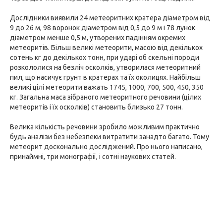
Дослідники виявили 24 метеоритних кратера діаметром від
9 до 26 м, 98 воронок діаметром від 0,5 до 9 м і 78 лунок
діаметром менше 0,5 м, утворених падінням окремих
метеоритів. Більш великі метеорити, масою від декількох
сотень кг до декількох тонн, при ударі об скельні породи
розкололися на безліч осколків, утворилася метеоритний
пил, що насичує грунт в кратерах та їх околицях. Найбільш
великі цілі метеорити важать 1745, 1000, 700, 500, 450, 350
кг. Загальна маса зібраного метеоритного речовини (цілих
метеоритів і їх осколків) становить близько 27 тонн.
Велика кількість речовини зробило можливим практично
будь аналізи без небезпеки витратити занадто багато. Тому
метеорит досконально досліджений. Про нього написано,
принаймні, три монографії, і сотні наукових статей.