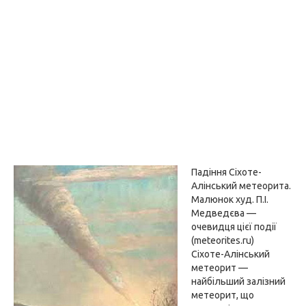
Падіння Сіхоте-
Алінський метеорита.
Малюнок худ. П.І.
Медведєва —
очевидця цієї події
(meteorites.ru)
Сіхоте-Алінський
метеорит —
найбільший залізний
метеорит, що