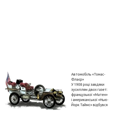
Автомобіль «Томас-
Флаєр»
У 1908 році завдяки
зусиллям двох газет:
французької «Матен»
і американської «Нью-
Йорк Таймс» відбувся