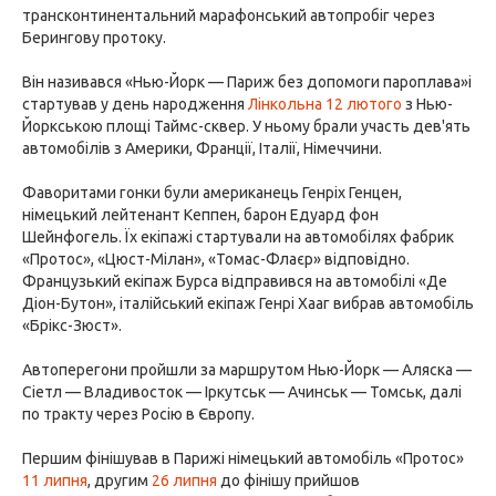
трансконтинентальний марафонський автопробіг через
Берингову протоку.
Він називався «Нью-Йорк — Париж без допомоги пароплава»і
стартував у день народження
Лінкольна
12 лютого
з Нью-
Йоркською площі Таймс-сквер. У ньому брали участь дев'ять
автомобілів з Америки, Франції, Італії, Німеччини.
Фаворитами гонки були американець Генріх Генцен,
німецький лейтенант Кеппен, барон Едуард фон
Шейнфогель. Їх екіпажі стартували на автомобілях фабрик
«Протос», «Цюст-Мілан», «Томас-Флаєр» відповідно.
Французький екіпаж Бурса відправився на автомобілі «Де
Діон-Бутон», італійський екіпаж Генрі Хааг вибрав автомобіль
«Брікс-Зюст».
Автоперегони пройшли за маршрутом Нью-Йорк — Аляска —
Сіетл — Владивосток — Іркутськ — Ачинськ — Томськ, далі
по тракту через Росію в Європу.
Першим фінішував в Парижі німецький автомобіль «Протос»
11 липня
, другим
26 липня
до фінішу прийшов