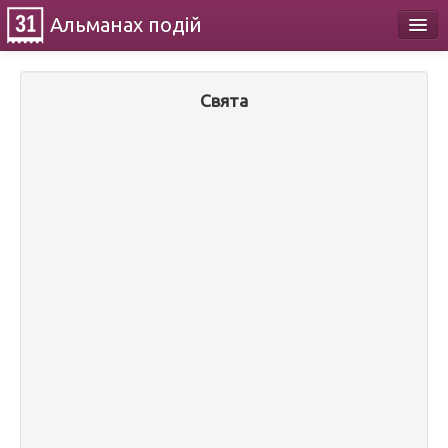
Альманах
подій
Календар
Свята
Про проект
Контакти