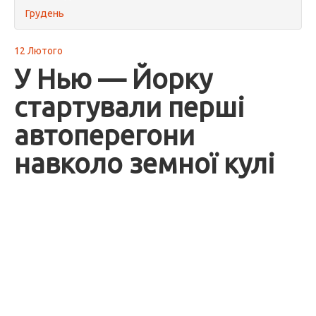
Грудень
12 Лютого
У Нью — Йорку
стартували перші
автоперегони
навколо земної кулі