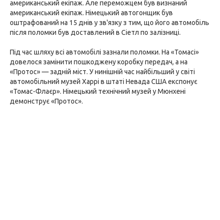
американський екіпаж. Але переможцем був визнаний
американський екіпаж. Німецький автогонщик був
оштрафований на 15 днів у зв'язку з тим, що його автомобіль
після поломки був доставлений в Сіетл по залізниці.
Під час шляху всі автомобілі зазнали поломки. На «Томасі»
довелося замінити пошкоджену коробку передач, а на
«Протос» — задній міст. У нинішній час найбільший у світі
автомобільний музей Харрі в штаті Невада США експонує
«Томас-Флаєр». Німецький технічний музей у Мюнхені
демонструє «Протос».