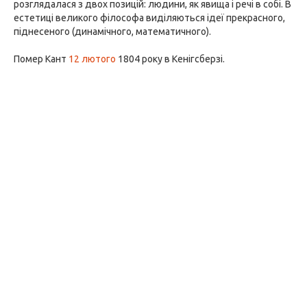
розглядалася з двох позицій: людини, як явища і речі в собі. В
естетиці великого філософа виділяються ідеї прекрасного,
піднесеного (динамічного, математичного).
Помер Кант
12 лютого
1804 року в Кенігсберзі.