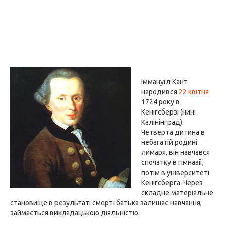
Іммануїл Кант
народився
22 квітня
1724 року в
Кенігсберзі (нині
Калінінград).
Четверта дитина в
небагатій родині
лимаря, він навчався
спочатку в гімназії,
потім в університеті
Кенігсберга. Через
складне матеріальне
становище в результаті смерті батька залишає навчання,
займається викладацькою діяльністю.