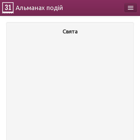
Альманах
подій
Календар
Свята
Про проект
Контакти