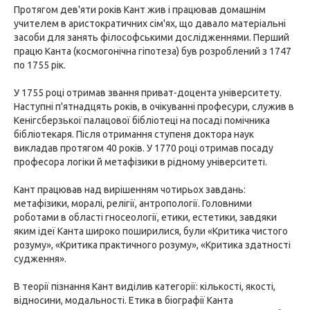
Протягом дев'яти років Кант жив і працював домашнім
учителем в аристократичних сім'ях, що давало матеріальні
засоби для занять філософськими дослідженнями. Перший
працю Канта (космогонічна гіпотеза) був розроблений з 1747
по 1755 рік.
У 1755 році отримав звання приват-доцента університету.
Наступні п'ятнадцять років, в очікуванні професури, служив в
Кенігсберзької палацової бібліотеці на посаді помічника
бібліотекаря. Після отримання ступеня доктора наук
викладав протягом 40 років. У 1770 році отримав посаду
професора логіки й метафізики в рідному університеті.
Кант працював над вирішенням чотирьох завдань:
метафізики, моралі, релігії, антропології. Головними
роботами в області гносеології, етики, естетики, завдяки
яким ідеї Канта широко поширилися, були «Критика чистого
розуму», «Критика практичного розуму», «Критика здатності
судження».
В теорії пізнання Кант виділив категорії: кількості, якості,
відносини, модальності. Етика в біографії Канта