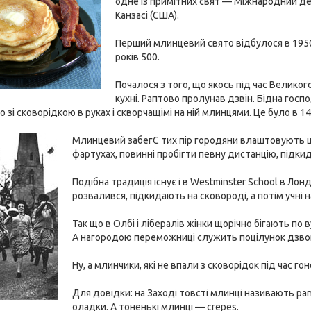
одне із примітних свят — Міжнародний ден
Канзасі (США).
Перший млинцевий свято відбулося в 1950 
років 500.
Почалося з того, що якось під час Велико
кухні. Раптово пролунав дзвін. Бідна госп
мо зі сковорідкою в руках і скворчащімі на ній млинцями. Це було в 14
Млинцевий забегС тих пір городяни влаштовують що
фартухах, повинні пробігти певну дистанцію, підки
Подібна традиція існує і в Westminster School в Ло
розвалився, підкидають на сковороді, а потім учні
Так що в Олбі і лібералів жінки щорічно бігають по 
А нагородою переможниці служить поцілунок дзвона
Ну, а млинчики, які не впали з сковорідок під час г
Для довідки: на Заході товсті млинці називають pa
оладки. А тоненькі млинці — crepes.