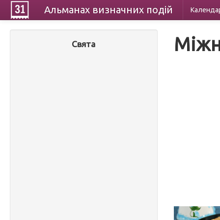
Альманах
визначних
подій
Календа
Міжн
Свята