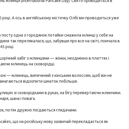
ь млинця (International Pancake Day). Свято проводиться в
році. А ось в англійському містечку Олбі він проводиться уже
го посту одна з городянок потайки смажила млинці у себе на
одиня так перелякалася, що, забувши про все на світі, помчала в
45 році.
річний забіг з млинцями — жінки, неодмінно в платтях і
даючи млинець на сковорідці.
ндоні — млинець, випечений з кінським волоссям, щоб він не
 намагаються відхопити шматок побільше.
вулицях зі сковорідками в руках, на бігу перевертаючи млинчики.
ря, шана і повага.
онок, потім дружно поїдаються глядачами.
ncakes, що на російську мову зазвичай перекладається як