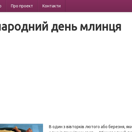
р
Про проект
Контакти
ародний день млинця
В один з вівторків лютого або березня, як