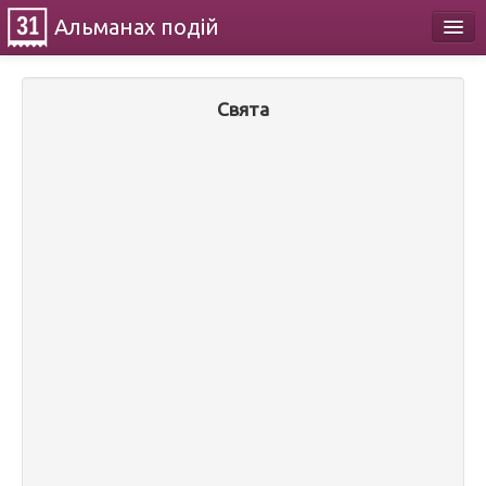
Альманах
подій
Календар
Свята
Про проект
Контакти