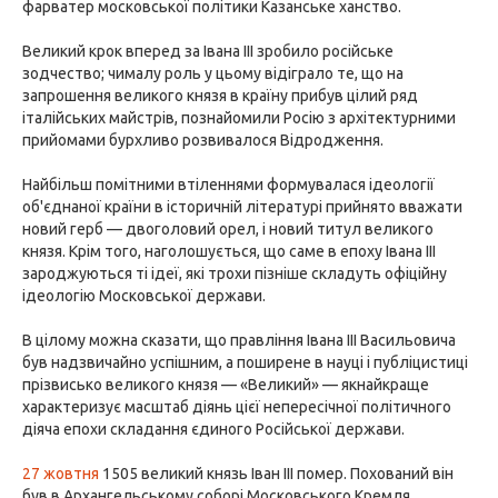
фарватер московської політики Казанське ханство.
Великий крок вперед за Івана III зробило російське
зодчество; чималу роль у цьому відіграло те, що на
запрошення великого князя в країну прибув цілий ряд
італійських майстрів, познайомили Росію з архітектурними
прийомами бурхливо розвивалося Відродження.
Найбільш помітними втіленнями формувалася ідеології
об'єднаної країни в історичній літературі прийнято вважати
новий герб — двоголовий орел, і новий титул великого
князя. Крім того, наголошується, що саме в епоху Івана III
зароджуються ті ідеї, які трохи пізніше складуть офіційну
ідеологію Московської держави.
В цілому можна сказати, що правління Івана III Васильовича
був надзвичайно успішним, а поширене в науці і публіцистиці
прізвисько великого князя — «Великий» — якнайкраще
характеризує масштаб діянь цієї непересічної політичного
діяча епохи складання єдиного Російської держави.
27 жовтня
1505 великий князь Іван III помер. Похований він
був в Архангельському соборі Московського Кремля.