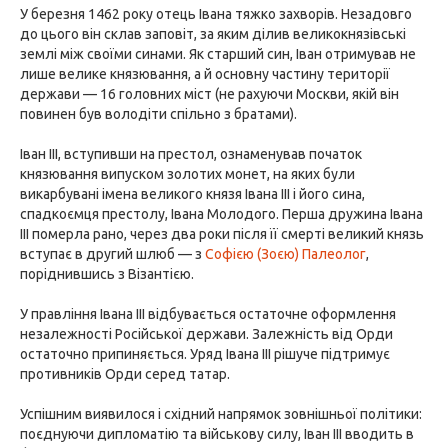
У березня 1462 року отець Івана тяжко захворів. Незадовго
до цього він склав заповіт, за яким ділив великокнязівські
землі між своїми синами. Як старший син, Іван отримував не
лише велике князювання, а й основну частину території
держави — 16 головних міст (не рахуючи Москви, якій він
повинен був володіти спільно з братами).
Іван III, вступивши на престол, ознаменував початок
князювання випуском золотих монет, на яких були
викарбувані імена великого князя Івана III і його сина,
спадкоємця престолу, Івана Молодого. Перша дружина Івана
III померла рано, через два роки після її смерті великий князь
вступає в другий шлюб — з
Софією (Зоєю) Палеолог
,
поріднившись з Візантією.
У правління Івана III відбувається остаточне оформлення
незалежності Російської держави. Залежність від Орди
остаточно припиняється. Уряд Івана III рішуче підтримує
противників Орди серед татар.
Успішним виявилося і східний напрямок зовнішньої політики:
поєднуючи дипломатію та військову силу, Іван III вводить в