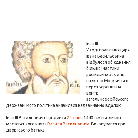
Іван III
У ході правління царя
Івана Васильовича
відбулося об'єднання
більшої частини
російських земель
навколо Москви та її
перетворення на
центр
загальноросійського
держави. Його політика виявилася надзвичайно вдалою.
Іван III Васильович народився
22 січня
1440 сім'ї великого
московського князя
Василя Васильовича
. Виховувався при
дворі свого батька.