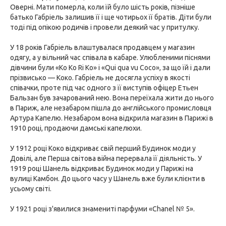
Оверні. Мати померла, коли їй було шість років, пізніше
батько Габріель залишив її і ще чотирьох її братів. Діти були
тоді під опікою родичів і провели деякий час у притулку.
У 18 років Габріель влаштувалася продавцем у магазин
одягу, а у вільний час співала в кабаре. Улюбленими піснями
дівчини були «Ko Ko Ri Ko» і «Qui qua vu Coco», за що їй і дали
прізвисько — Коко. Габріель не досягла успіху в якості
співачки, проте під час одного з її виступів офіцер Етьен
Бальзан був зачарований нею. Вона переїхала жити до нього
в Париж, але незабаром пішла до англійського промисловця
Артура Капелю. Незабаром вона відкрила магазин в Парижі в
1910 році, продаючи дамські капелюхи.
У 1912 році Коко відкриває свій перший Будинок моди у
Довілі, але Перша світова війна перервала її діяльність. У
1919 році Шанель відкриває Будинок моди у Парижі на
вулиці Камбон. До цього часу у Шанель вже були клієнти в
усьому світі.
У 1921 році з'явилися знамениті парфуми «Chanel № 5».