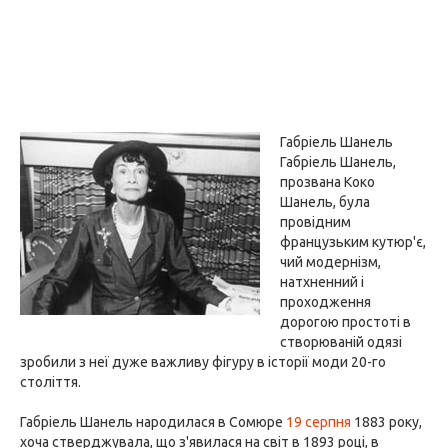
Габріель Шанель
Габріель Шанель,
прозвана Коко
Шанель, була
провідним
французьким кутюр'є,
чий модернізм,
натхненний і
проходження
дорогою простоті в
створюваній одязі
зробили з неї дуже важливу фігуру в історії моди 20-го
століття.
Габріель Шанель народилася в Сомюре
19 серпня
1883 року,
хоча стверджувала, що з'явилася на світ в 1893 році, в