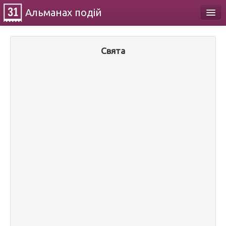
Альманах
подій
Календар
Свята
Про проект
Контакти