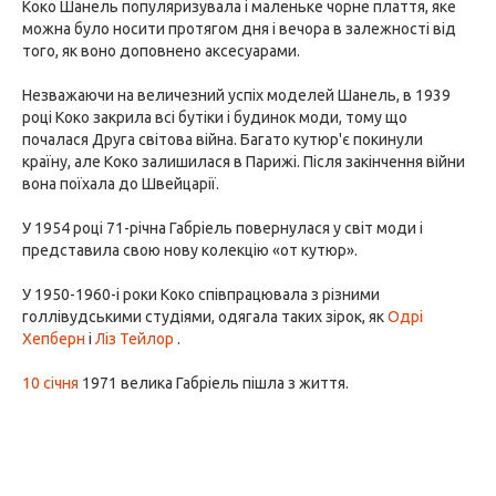
Коко Шанель популяризувала і маленьке чорне плаття, яке
можна було носити протягом дня і вечора в залежності від
того, як воно доповнено аксесуарами.
Незважаючи на величезний успіх моделей Шанель, в 1939
році Коко закрила всі бутіки і будинок моди, тому що
почалася Друга світова війна. Багато кутюр'є покинули
країну, але Коко залишилася в Парижі. Після закінчення війни
вона поїхала до Швейцарії.
У 1954 році 71-річна Габріель повернулася у світ моди і
представила свою нову колекцію «от кутюр».
У 1950-1960-і роки Коко співпрацювала з різними
голлівудськими студіями, одягала таких зірок, як
Одрі
Хепберн
і
Ліз Тейлор
.
10 січня
1971 велика Габріель пішла з життя.