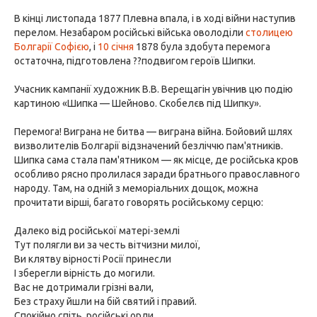
В кінці листопада 1877 Плевна впала, і в ході війни наступив
перелом. Незабаром російські війська оволоділи
столицею
Болгарії Софією
, і
10 січня
1878 була здобута перемога
остаточна, підготовлена ??подвигом героїв Шипки.
Учасник кампанії художник В.В. Верещагін увічнив цю подію
картиною «Шипка — Шейново. Скобелєв під Шипку».
Перемога! Виграна не битва — виграна війна. Бойовий шлях
визволителів Болгарії відзначений безліччю пам'ятників.
Шипка сама стала пам'ятником — як місце, де російська кров
особливо рясно пролилася заради братнього православного
народу. Там, на одній з меморіальних дощок, можна
прочитати вірші, багато говорять російському серцю:
Далеко від російської матері-землі
Тут полягли ви за честь вітчизни милої,
Ви клятву вірності Росії принесли
І зберегли вірність до могили.
Вас не дотримали грізні вали,
Без страху йшли на бій святий і правий.
Спокійно спіть, російські орли,