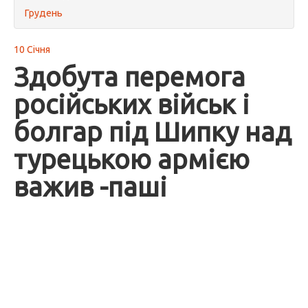
Грудень
10 Січня
Здобута перемога
російських військ і
болгар під Шипку над
турецькою армією
важив -паші