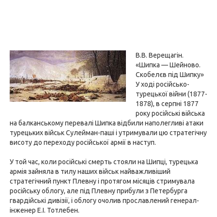
В.В. Верещагін.
«Шипка — Шейново.
Скобелєв під Шипку»
У ході російсько-
турецької війни (1877-
1878), в серпні 1877
року російські війська
на балканському перевалі Шипка відбили наполегливі атаки
турецьких військ Сулейман-паші і утримували цю стратегічну
висоту до переходу російської армії в наступ.
У той час, коли російські смерть стояли на Шипці, турецька
армія зайняла в тилу наших військ найважливіший
стратегічний пункт Плевну і протягом місяців стримувала
російську облогу, але під Плевну прибули з Петербурга
гвардійські дивізії, і облогу очолив прославлений генерал-
інженер Е.І. Тотлебен.