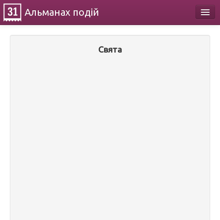
Альманах
подій
Календар
Свята
Про проект
Контакти