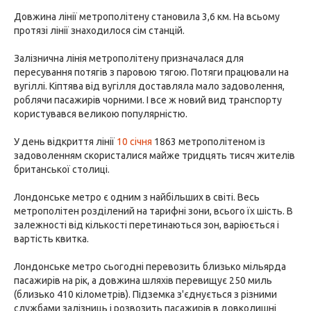
Довжина лінії метрополітену становила 3,6 км. На всьому
протязі лінії знаходилося сім станцій.
Залізнична лінія метрополітену призначалася для
пересування потягів з паровою тягою. Потяги працювали на
вугіллі. Кіптява від вугілля доставляла мало задоволення,
роблячи пасажирів чорними. І все ж новий вид транспорту
користувався великою популярністю.
У день відкриття лінії
10 січня
1863 метрополітеном із
задоволенням скористалися майже тридцять тисяч жителів
британської столиці.
Лондонське метро є одним з найбільших в світі. Весь
метрополітен розділений на тарифні зони, всього їх шість. В
залежності від кількості перетинаються зон, варіюється і
вартість квитка.
Лондонське метро сьогодні перевозить близько мільярда
пасажирів на рік, а довжина шляхів перевищує 250 миль
(близько 410 кілометрів). Підземка з'єднується з різними
службами залізниць і розвозить пасажирів в довколишні