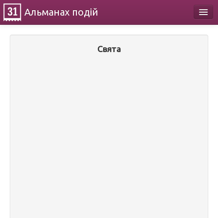
Альманах
подій
Календар
Свята
Про проект
Контакти