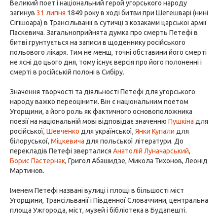
Великий поет і національний герой угорського народу
загинув
31 липня
1849 року в ході битви при Шегешварі (нині
Сігішоара) в Трансільванії в сутичці з козаками царської армії
Паскевича. Загальноприйнята думка про смерть Петефі в
битві грунтується на записи в щоденнику російського
польового лікаря. Тим не менш, точні обставини його смерті
не ясні до цього дня, тому існує версія про його полоненні і
смерті в російській полоні в Сибіру.
Значення творчості та діяльності Петефі для угорського
народу важко переоцінити. Він є національним поетом
Угорщини, а його роль як фактичного основоположника
поезії на національній мові відповідає значенню
Пушкіна
для
російської,
Шевченко
для української,
Янки Купали
для
білоруської,
Міцкевича
для польської літератури. До
перекладів Петефі зверталися
Анатолій Луначарський
,
Борис Пастернак
, Григол Абашидзе, Микола Тихонов, Леонід
Мартинов.
Іменем Петефі названі вулиці і площі в більшості міст
Угорщини, Трансільванії і Південної Словаччини, центральна
площа Ужгорода, міст, музей і бібліотека в Будапешті.