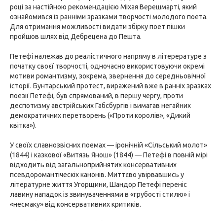
році за настійною рекомендацією Міхая Верешмарті, який
ознайомився із ранніми зразками творчості молодого поета.
Для отримання можливості видати збірку поет пішки
пройшов шлях від Дебрецена до Пешта.
Петефі належав до реалістичного напряму в літерературе з
початку своєї творчості, одночасно використовуючи окремі
мотиви романтизму, зокрема, звернення до середньовічної
історії. Бунтарський протест, виражений вже в ранніх зразках
поезії Петефі, був спрямований, в першу чергу, проти
деспотизму австрійських Габсбургів і вимагав негайних
демократичних перетворень («Проти королів», «Дикий
квітка»).
У своїх славнозвісних поемах — іронічній «Сільський молот»
(1844) і казкової «Витязь Янош» (1844) — Петефі в повній мірі
відходить від загальноприйнятих консервативних
псевдоромантіческіх канонів. Миттєво увірвавшись у
літературне життя Угорщини, Шандор Петефі переніс
лавину нападок із звинуваченнями в «грубості стилю» і
«несмаку» від консервативних критиків.