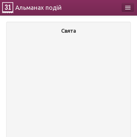
Альманах
подій
Календар
Свята
Про проект
Контакти