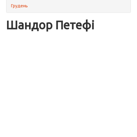
Грудень
Шандор Петефі