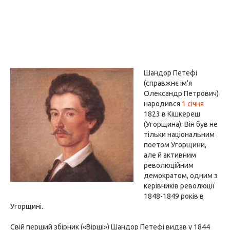
Шандор Петефі
(справжнє ім'я
Олександр Петрович)
народився
1 січня
1823 в Кішкереш
(Угорщина). Він був не
тільки національним
поетом Угорщини,
але й активним
революційним
демократом, одним з
керівників революції
1848-1849 років в
Угорщині.
Свій перший збірник («Вірші») Шандор Петефі видав у 1844