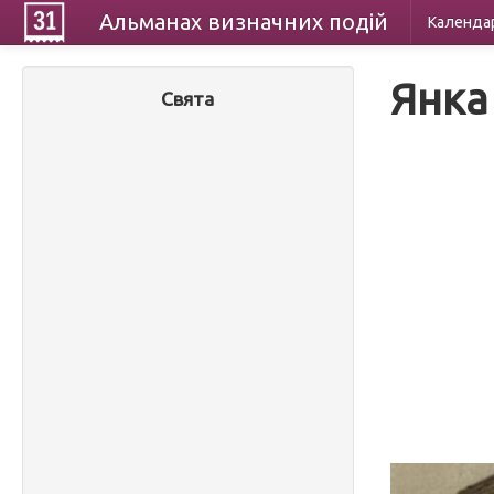
Альманах
визначних
подій
Календа
Янка
Свята