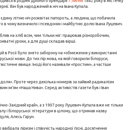
ародився в родині дрібного орендаря
7 липня
1882 року в містечку
рнії. Він був народжений в ніч на Івана Купала.
ю єдину літню ніч розквітає папороть, а людина, що побачила
ато в чому визначило і псевдонім і майбутню долю Івана Луцевич.
обляв на хліб всім, чим тільки міг: працював різноробочим,
иватні уроки, а для душі складав вірші.
ій в Росії було знято заборону на «обмеження у використанні
руської мови. До тих пір мова, на якій говорили білоруси,
гвістичне явище. Іноді його називали «простим», а частіше
 доля». Проте через декілька номерів за зайвий радикалізм
им ім'ям «Наша Нива». Серед активістів газети був і Іван
чно-Західний край», а з 1907 року Луцевич-Купала вже не тільки
алу і білоруської літератури в цілому, що отримав назву
дуля, Алесь Гарун.
вібрала ліризм і співучість народної пісні, досягнення