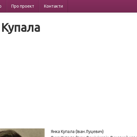
р
Про проект
Контакти
 Купала
Янка Купала (Іван Луцевич)