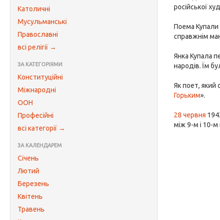
російської ху
Католичні
Мусульманські
Поема Купали 
Православні
справжнім ма
всі релігії →
Янка Купала п
ЗА КАТЕГОРІЯМИ
народів. Їм б
Конституційні
Як поет, який
Міжнародні
Горьким
».
ООН
28 червня
1942
Професійні
між 9-м і 10-
всі категорії →
ЗА КАЛЕНДАРЕМ
Січень
Лютий
Березень
Квітень
Травень