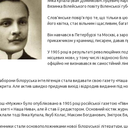
Янка Купала (Іван Домініковіч Луцевич) н
Вязинка Вілейського повіту Віленської губе
Слов'янське повір'я про те, що тільки в ц
його квітка, стає вільним і щасливим, баг
Він навчався в Петербурзі та Москві, а зар
прикажчиком у крамниці, писарем, давав пр
У 1905 році в результаті революційних под
місцевих мов», у тому числі і відносно біло
офіційно не визнавався як самостійний лін
.
заборони білоруська інтелігенція стала видавати свою газету «Наша
акрита. Але актив швидко придумав вихід і відродив видання під нов
рш «Мужик» було опубліковано в 1905 році російської газетою «Півні
газеті « Наша Нива», але й став її редактором. Основний кістяк журн
клали тоді Янка Купала, Якуб Колас, Максим Богданович, Змітрок Бя
нники стали основоположниками нової білоруської літератури, що в