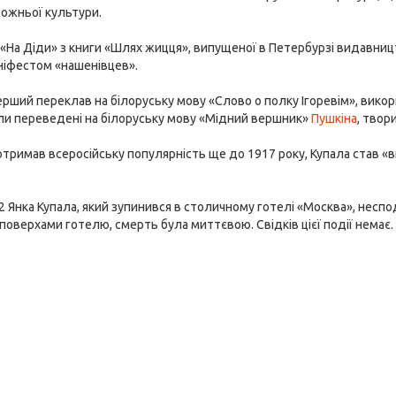
дожньої культури.
«На Діди» з книги «Шлях жицця», випущеної в Петербурзі видавницт
ніфестом «нашенівцев».
ерший переклав на білоруську мову «Слово о полку Ігоревім», вико
ули переведені на білоруську мову «Мідний вершник»
Пушкіна
, твор
 отримав всеросійську популярність ще до 1917 року, Купала став 
 Янка Купала, який зупинився в столичному готелі «Москва», неспод
м поверхами готелю, смерть була миттєвою. Свідків цієї події немає.