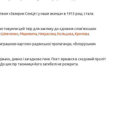
вом «Зазирни СонЦе i у наше аконца» в 1913 році, стала
ристовуючи цей твір для заклику до єднання слов'янських
и
Шевченко
,
Міцкевича
,
Некрасова
,
Кольцова
,
Крилова
.
«виграшною картою» радянської пропаганди, «білоруським
івано, дивно і загадково гине. Поет зірвався в сходовий проліт
 До цих пір таємниця його загибелі не розкрита.