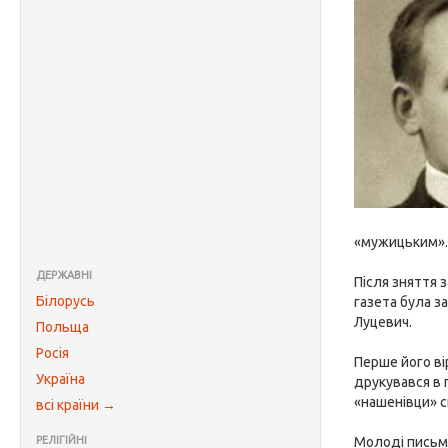
«мужицьким»
ДЕРЖАВНІ
Після зняття 
Білорусь
газета була з
Луцевич.
Польща
Росія
Перше його ві
Україна
друкувався в 
«нашенівци» с
всі країни →
РЕЛІГІЙНІ
Молоді письме