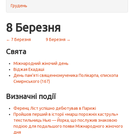
Грудень
8 Березня
← 7 Березня
9 Березня →
Свята
Міжнародний жіночий день
Віджая Екадаші
День пам'яті священномученика Полікарпа, єпископа
Смирнського (167)
Визначні події
Ференц Ліст успішно дебютував в Парижі
Пройшов перший в історії «марш порожніх каструль»
текстильниць Нью — Йорка, що послужив знаковою
подією для подальшого появи Міжнародного жіночого
дня