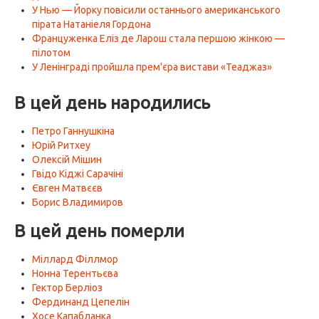
У Нью — Йорку повісили останнього американського
пірата Натаніеля Гордона
Француженка Еліз де Ларош стала першою жінкою —
пілотом
У Ленінграді пройшла прем'єра вистави «Теаджаз»
В цей день народились
Петро Ганнушкіна
Юрій Ритхеу
Олексій Мішин
Гвідо Кіджі Сарачіні
Євген Матвєєв
Борис Владимиров
В цей день померли
Міллард Філлмор
Нонна Терентьєва
Гектор Берліоз
Фердинанд Цепелін
Хосе Капабланка