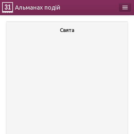
Альманах
подій
Календар
Свята
Про проект
Контакти