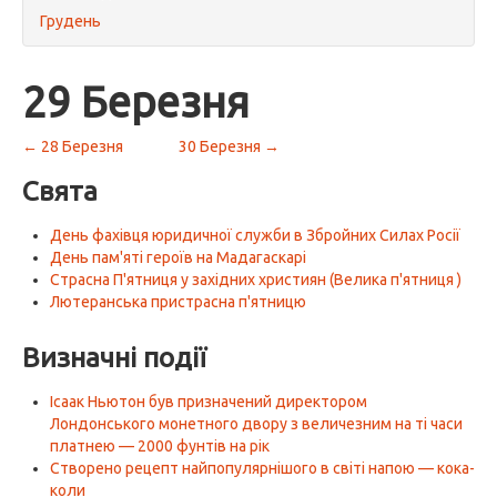
Грудень
29 Березня
← 28 Березня
30 Березня →
Свята
День фахівця юридичної служби в Збройних Силах Росії
День пам'яті героїв на Мадагаскарі
Страсна П'ятниця у західних християн (Велика п'ятниця )
Лютеранська пристрасна п'ятницю
Визначні події
Ісаак Ньютон був призначений директором
Лондонського монетного двору з величезним на ті часи
платнею — 2000 фунтів на рік
Створено рецепт найпопулярнішого в світі напою — кока-
коли