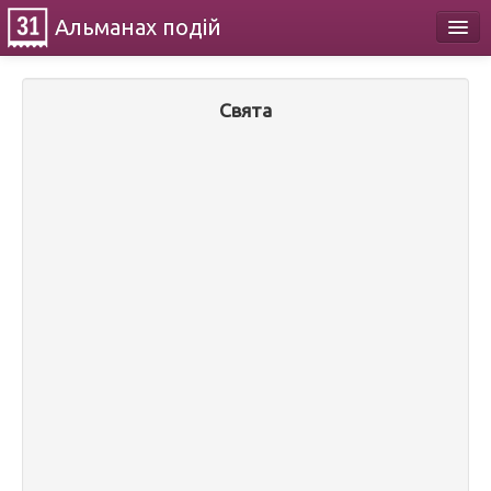
Альманах
подій
Календар
Свята
Про проект
Контакти