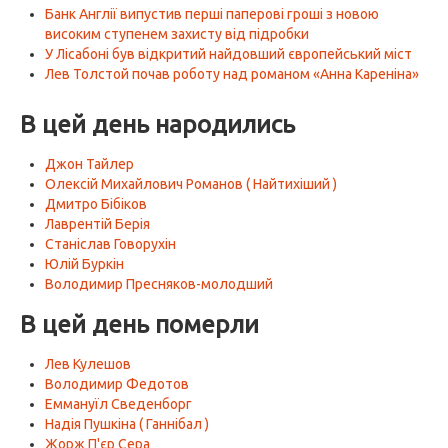
Банк Англії випустив перші паперові гроші з новою
високим ступенем захисту від підробки
У Лісабоні був відкритий найдовший європейський міст
Лев Толстой почав роботу над романом «Анна Кареніна»
В цей день народились
Джон Тайлер
Олексій Михайлович Романов ( Найтихіший )
Дмитро Бібіков
Лаврентій Берія
Станіслав Говорухін
Юлій Буркін
Володимир Пресняков-молодший
В цей день померли
Лев Кулешов
Володимир Федотов
Еммануїл Сведенборг
Надія Пушкіна ( Ганнібал )
Жорж П'єр Сера