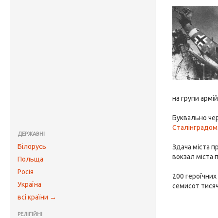
на групи армій 
Буквально чер
Сталінградом
ДЕРЖАВНІ
Білорусь
Здача міста п
вокзал міста п
Польща
Росія
200 героїчних
Україна
семисот тисяч
всі країни →
РЕЛІГІЙНІ