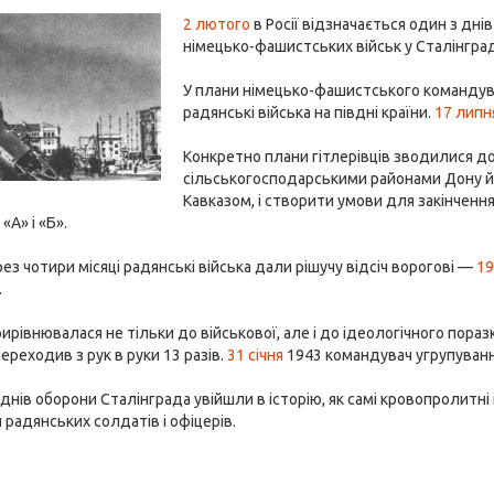
2 лютого
в Росії відзначається один з дн
німецько-фашистських військ у Сталінградс
У плани німецько-фашистського командува
радянські війська на півдні країни.
17 липн
Конкретно плани гітлерівців зводилися д
сільськогосподарськими районами Дону й К
Кавказом, і створити умови для закінченн
«А» і «Б».
ез чотири місяці радянські війська дали рішучу відсіч ворогові —
19
.
рирівнювалася не тільки до військової, але і до ідеологічного пора
ереходив з рук в руки 13 разів.
31 січня
1943 командувач угрупуванн
 днів оборони Сталінграда увійшли в історію, як самі кровопролитні 
 радянських солдатів і офіцерів.