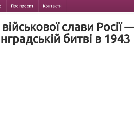
р
Про проект
Контакти
 військової слави Росії 
нградській битві в 1943