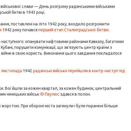
ів військової слави — День розгрому радянськими військами
ькій битві в 1943 році.
ння, поставлені на літо 1942 року, входило розгромити
я
1942 року почався
перший етап Сталінградської битви
.
о наступного: опанувати нафтовими районами Кавказу, багатими
убані, порушити комунікації, що зв'язують центр країни з
я війни в свою користь. Виконання цього завдання покладалося
 листопада
1942
радянські війська перейшли в контр-наступ під
зки. Бої йшли за кожен квартал, за кожен будинок, центральний
ям німецьких військ
Ф.Паулюс
здався в полон.
і жорстокі. При обороні міста загинули і були поранені більше