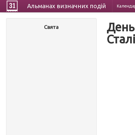
Альманах
визначних
подій
Календа
День
Свята
Сталі