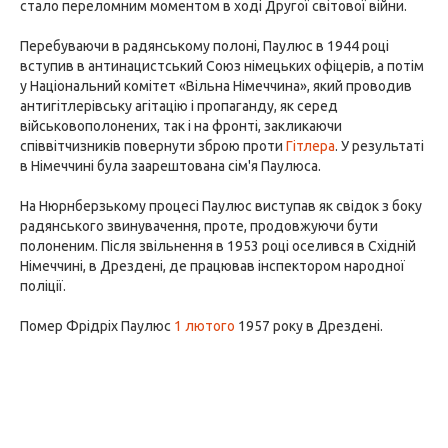
стало переломним моментом в ході Другої світової війни.
Перебуваючи в радянському полоні, Паулюс в 1944 році
вступив в антинацистський Союз німецьких офіцерів, а потім
у Національний комітет «Вільна Німеччина», який проводив
антигітлерівську агітацію і пропаганду, як серед
військовополонених, так і на фронті, закликаючи
співвітчизників повернути зброю проти
Гітлера
. У результаті
в Німеччині була заарештована сім'я Паулюса.
На Нюрнберзькому процесі Паулюс виступав як свідок з боку
радянського звинувачення, проте, продовжуючи бути
полоненим. Після звільнення в 1953 році оселився в Східній
Німеччині, в Дрездені, де працював інспектором народної
поліції.
Помер Фрідріх Паулюс
1 лютого
1957 року в Дрездені.