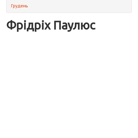
Грудень
Фрідріх Паулюс