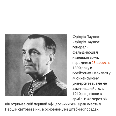
Фрідріх Паулюс
Фрідріх Паулюс,
генерал-
фельдмаршал
німецької армії,
народився
23 вересня
1890 року в
Брейтенау. Навчався у
Мюнхенському
університеті, але не
закінчивши його, в
1910 році пішов в
армію. Вже через рік
він отримав свій перший офіцерський чин. Брав участь у
Першій світовій війні, в основному на штабних посадах.