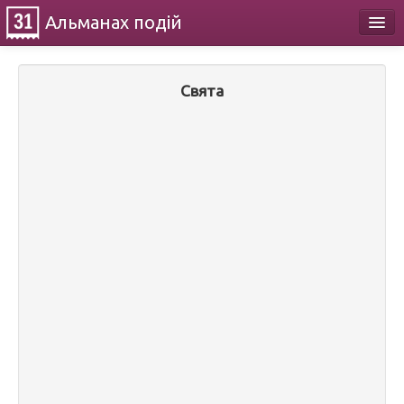
Альманах
подій
Календар
Свята
Про проект
Контакти