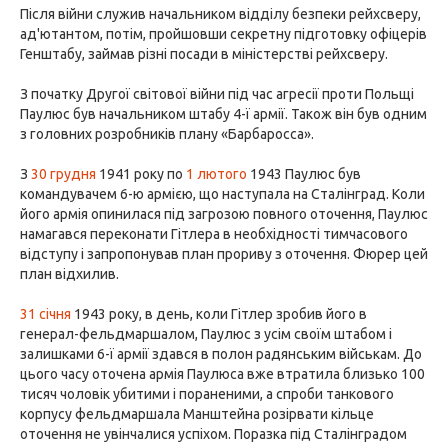
Після війни служив начальником відділу безпеки рейхсверу,
ад'ютантом, потім, пройшовши секретну підготовку офіцерів
Генштабу, займав різні посади в міністерстві рейхсверу.
З початку Другої світової війни під час агресії проти Польщі
Паулюс був начальником штабу 4-ї армії. Також він був одним
з головних розробників плану «Барбаросса».
З
30 грудня
1941 року по
1 лютого
1943 Паулюс був
командувачем 6-ю армією, що наступала на Сталінград. Коли
його армія опинилася під загрозою повного оточення, Паулюс
намагався переконати Гітлера в необхідності тимчасового
відступу і запропонував план прориву з оточення. Фюрер цей
план відхилив.
31 січня
1943 року, в день, коли Гітлер зробив його в
генерал-фельдмаршалом, Паулюс з усім своїм штабом і
залишками 6-ї армії здався в полон радянським військам. До
цього часу оточена армія Паулюса вже втратила близько 100
тисяч чоловік убитими і пораненими, а спроби танкового
корпусу фельдмаршала Манштейна розірвати кільце
оточення не увінчалися успіхом. Поразка під Сталінградом