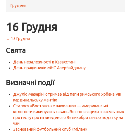
Грудень
16 Грудня
← 15 Грудня
Свята
День незалежності в Казахстані
День працівників МНС Азербайджану
Визначні події
Джуліо Мазаріні отримав від папи римського Урбана VIII
кардинальську мантію
Сталося «Бостонське чаювання» — американські
колоністи викинули в гавань Бостона ящики з чаєм в знак
протесту проти введеного Великобританією податку на
чай
Заснований футбольний клуб «Мілан»