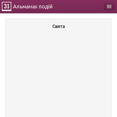
Альманах
подій
Календар
Свята
Про проект
Контакти