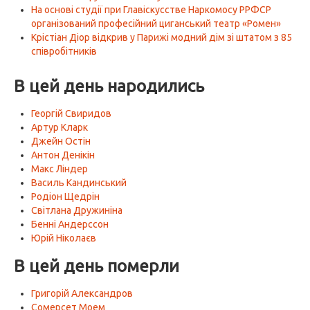
На основі студії при Главіскусстве Наркомосу РРФСР
організований професійний циганський театр «Ромен»
Крістіан Діор відкрив у Парижі модний дім зі штатом з 85
співробітників
В цей день народились
Георгій Свиридов
Артур Кларк
Джейн Остін
Антон Денікін
Макс Ліндер
Василь Кандинський
Родіон Щедрін
Світлана Дружиніна
Бенні Андерссон
Юрій Ніколаєв
В цей день померли
Григорій Александров
Сомерсет Моем