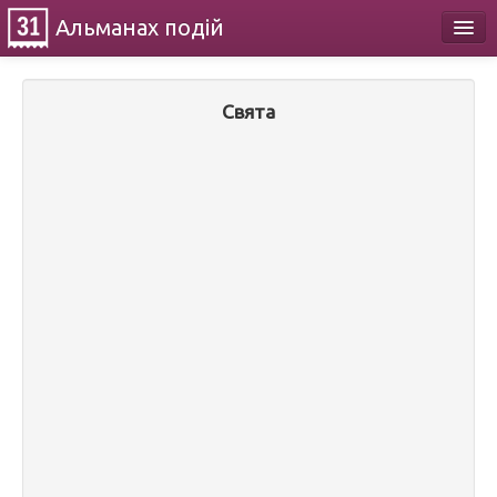
Альманах
подій
Календар
Свята
Про проект
Контакти