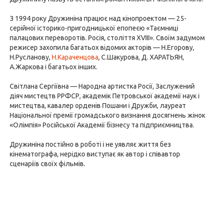
З 1994 року Дружиніна працює над кінопроектом — 25-
серійної історико-пригодницької епопеєю «Таємниці
палацових переворотів. Росія, століття XVIII». Своїм задумом
режисер захопила багатьох відомих акторів — Н.Егорову,
Н.Русланову,
Н.Караченцова
, С.Шакурова, Д. ХАРАТЬЯН,
А.Жаркова і багатьох інших.
Світлана Сергіївна — Народна артистка Росії, Заслужений
діяч мистецтв РРФСР, академік Петровської академії наук і
мистецтва, кавалер орденів Пошани і Дружби, лауреат
Національної премії громадського визнання досягнень жінок
«Олімпія» Російської Академії бізнесу та підприємництва.
Дружиніна постійно в роботі і не уявляє життя без
кінематографа, нерідко виступає як автор і співавтор
сценаріїв своїх фільмів.