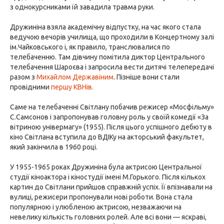
з однокурсниками їй завадила травма руки.
Дружиніна взяла академічну відпустку, на час якого стала
ведучою вечорів училища, що проходили в Концертному залі
ім.Чайковського і, як правило, транслювалися по
телебаченню. Там дівчину помітила диктор Центрального
телебачення Шароєва і запросила вести дитячі телепередачі
разом з
Михайлом Державіним
. Пізніше вони стали
провідними
першу КВНів.
Саме на телебаченні Світлану побачив режисер «Мосфільму»
С.Самсонов і запропонував головну роль у своїй комедії «За
вітриною універмагу» (1955). Після цього успішного дебюту в
кіно Світлана вступила до ВДІКу на акторський факультет,
який закінчила в 1960 році.
У 1955-1965 роках Дружиніна була актрисою Центральної
студії кіноактора і кіностудії імені М.Горького. Після кількох
картин до Світлани прийшов справжній успіх. Її впізнавали на
вулиці, режисери пропонували нові роботи. Вона стала
популярною і улюбленою актрисою, незважаючи на
невелику кількість головних ролей. Але всі вони — яскраві,