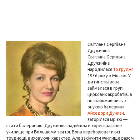
Світлана Сергіївна
Дружиніна
Світлана Сергіївна
Дружиніна
народилася
16 грудня
1936 року в Москві. У
дитинстві вона
займалася в групі
циркових акробатів, а
познайомившись з
онукою балерини
Айседори Дункан
,
загорілася мрією —
стати балериною. Дружиніна надійшла в хореографічне
училище при Большому театрі. Вона переборювати всі
труднощі, виховуючи характер. Але закінчити училище разом