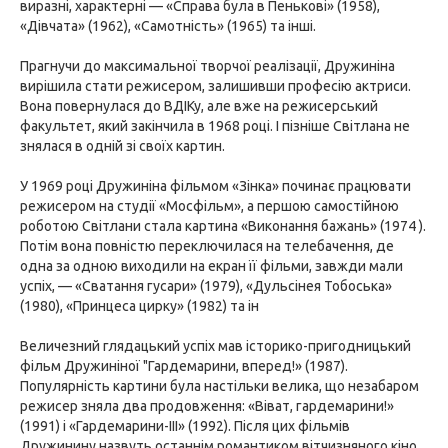
виразні, характерні — «Справа була в Пенькові» (1958),
«Дівчата» (1962), «Самотність» (1965) та інші.
Прагнучи до максимальної творчої реалізації, Дружиніна
вирішила стати режисером, залишивши професію актриси.
Вона повернулася до ВДІКу, але вже на режисерський
факультет, який закінчила в 1968 році. І пізніше Світлана не
знялася в одній зі своїх картин.
У 1969 році Дружиніна фільмом «Зінка» починає працювати
режисером на студії «Мосфільм», а першою самостійною
роботою Світлани стала картина «Виконання бажань» (1974 ).
Потім вона повністю переключилася на телебачення, де
одна за одною виходили на екран її фільми, завжди мали
успіх, — «Сватання гусари» (1979), «Дульсінея Тобоська»
(1980), «Принцеса цирку» (1982) та ін
Величезний глядацький успіх мав історико-пригодницький
фільм Дружиніної "Гардемарини, вперед!» (1987).
Популярність картини була настільки велика, що незабаром
режисер зняла два продовження: «Віват, гардемарини!»
(1991) і «Гардемарини-III» (1992). Після цих фільмів
Дружинину назвуть останнім романтиком вітчизняного кіно.