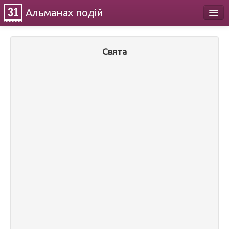
Альманах
подій
Календар
Свята
Про проект
Контакти