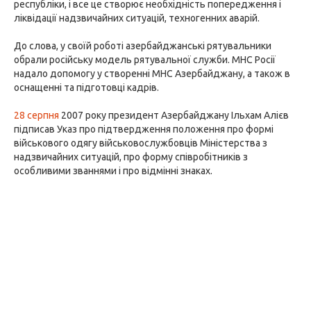
республіки, і все це створює необхідність попередження і
ліквідації надзвичайних ситуацій, техногенних аварій.
До слова, у своїй роботі азербайджанські рятувальники
обрали російську модель рятувальної служби. МНС Росії
надало допомогу у створенні МНС Азербайджану, а також в
оснащенні та підготовці кадрів.
28 серпня
2007 року президент Азербайджану Ільхам Алієв
підписав Указ про підтвердження положення про формі
військового одягу військовослужбовців Міністерства з
надзвичайних ситуацій, про форму співробітників з
особливими званнями і про відмінні знаках.