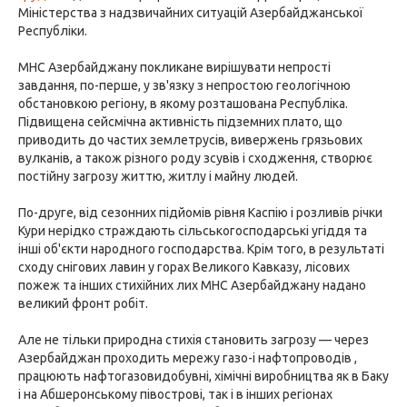
Міністерства з надзвичайних ситуацій Азербайджанської
Республіки.
МНС Азербайджану покликане вирішувати непрості
завдання, по-перше, у зв'язку з непростою геологічною
обстановкою регіону, в якому розташована Республіка.
Підвищена сейсмічна активність підземних плато, що
приводить до частих землетрусів, вивержень грязьових
вулканів, а також різного роду зсувів і сходження, створює
постійну загрозу життю, житлу і майну людей.
По-друге, від сезонних підйомів рівня Каспію і розливів річки
Кури нерідко страждають сільськогосподарські угіддя та
інші об'єкти народного господарства. Крім того, в результаті
сходу снігових лавин у горах Великого Кавказу, лісових
пожеж та інших стихійних лих МНС Азербайджану надано
великий фронт робіт.
Але не тільки природна стихія становить загрозу — через
Азербайджан проходить мережу газо-і нафтопроводів ,
працюють нафтогазовидобувні, хімічні виробництва як в Баку
і на Абшеронському півострові, так і в інших регіонах