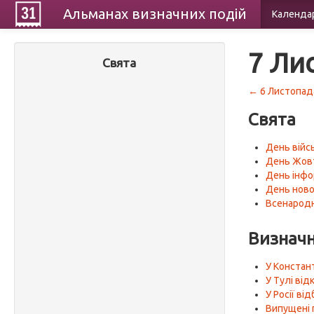
Альманах
визначних
подій
Календа
7 Ли
Свята
← 6 Листопад
Свята
День війс
День Жовт
День інфо
День нової
Всенародн
Визначн
У Констан
У Тулі від
У Росії в
Випущені 