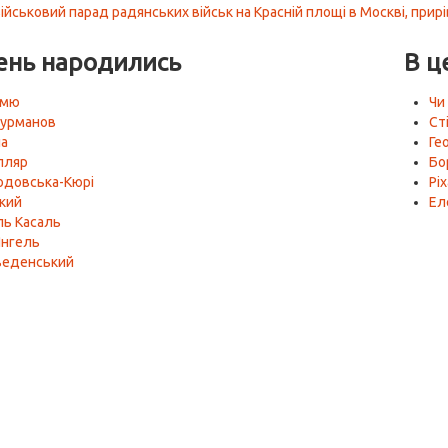
військовий парад радянських військ на Красній площі в Москві, прир
ень народились
В ц
амю
Чи
урманов
Ст
на
Ге
ілляр
Бо
одовська-Кюрі
Рі
кий
Ел
ль Касаль
Янгель
веденський