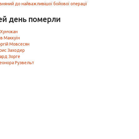
івняний до найважливішої бойової операції
ей день померли
 Хунчжан
ів Маккуїн
оргій Мовсесян
рис Заходер
хард Зорге
еонора Рузвельт