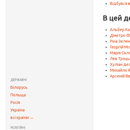
Відбувся 
В цей д
Альбер К
Дмитро Ф
Ріна Зеле
Георгій М
Марія Скл
Лев Троць
Хуліан де
Михайло 
Арсеній В
ДЕРЖАВНІ
Білорусь
Польща
Росія
Україна
всі країни →
РЕЛІГІЙНІ