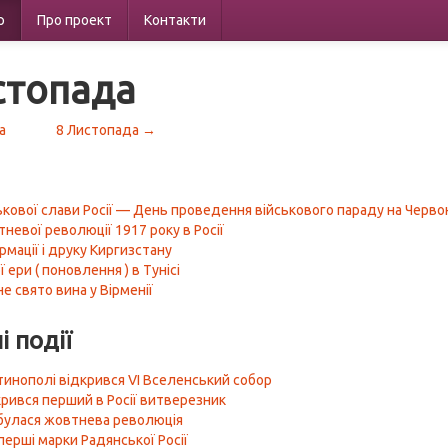
р
Про проект
Контакти
стопада
а
8 Листопада →
ькової слави Росії — День проведення військового параду на Червон
невої революції 1917 року в Росії
рмації і друку Киргизстану
 ери ( поновлення ) в Тунісі
е свято вина у Вірменії
і події
тинополі відкрився VI Вселенський собор
крився перший в Росії витверезник
ідбулася жовтнева революція
перші марки Радянської Росії