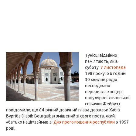
Тунісці відмінно
пам'ятають, як в
суботу,
7 листопада
1987 року, о 6 годині
30 хвилин радіо
несподівано
перервала концерт
популярної ліванської
співачки Фейруз і
повідомило, що 84-річний довічний глава держави Хабіб
Бургіба (Habib Bourguiba) зміщений зі свого поста, який
«батько нації»займав зі
Дня проголошення республіки
в 1957
році.