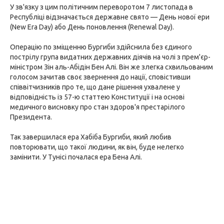
У зв'язку з цим політичним переворотом 7 листопада в
Республіці відзначається державне свято — День нової ери
(New Era Day) або День поновлення (Renewal Day).
Операцію по зміщенню Бургиби здійснила без єдиного
пострілу група видатних державних діячів на чолі з прем'єр-
міністром Зін аль-Абідін Бен Алі. Він же злегка схвильованим
голосом зачитав своє звернення до нації, сповістивши
співвітчизників про те, що дане рішення ухвалене у
відповідність із 57-ю статтею Конституції і на основі
медичного висновку про стан здоров'я престарілого
Президента.
Так завершилася ера Хабіба Бургиби, який любив
повторювати, що такої людини, як він, буде нелегко
замінити. У Тунісі почалася ера Бена Алі.