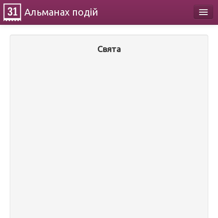
Альманах
подій
Календар
Свята
Про проект
Контакти