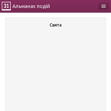
Альманах
подій
Календар
Свята
Про проект
Контакти