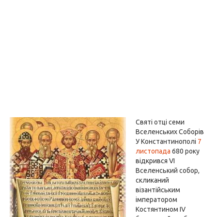
Святі отці семи
Вселенських Соборів
У Константинополі
7
листопада
680 року
відкрився VI
Вселенський собор,
скликаний
візантійським
імператором
Костянтином IV