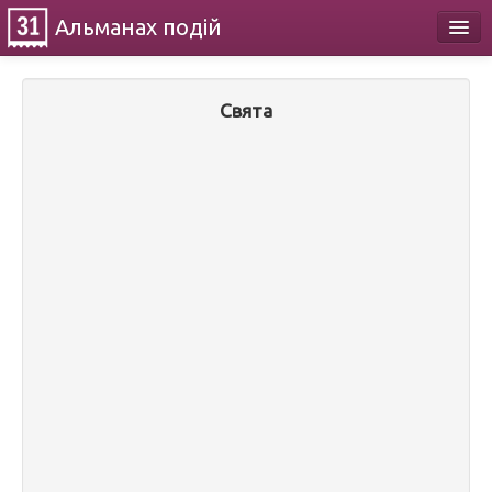
Альманах
подій
Календар
Свята
Про проект
Контакти