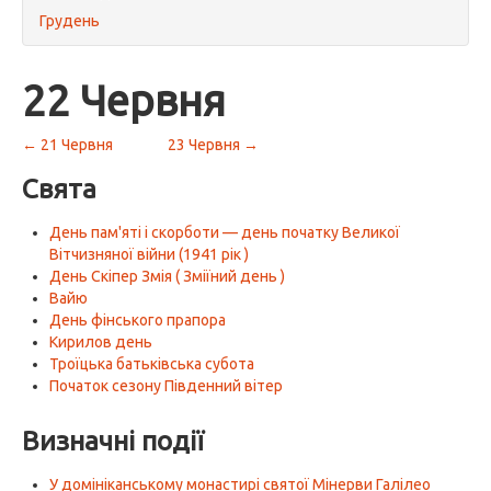
Грудень
22 Червня
← 21 Червня
23 Червня →
Свята
День пам'яті і скорботи — день початку Великої
Вітчизняної війни (1941 рік )
День Скіпер Змія ( Зміїний день )
Вайю
День фінського прапора
Кирилов день
Троїцька батьківська субота
Початок сезону Південний вітер
Визначні події
У домініканському монастирі святої Мінерви Галілео