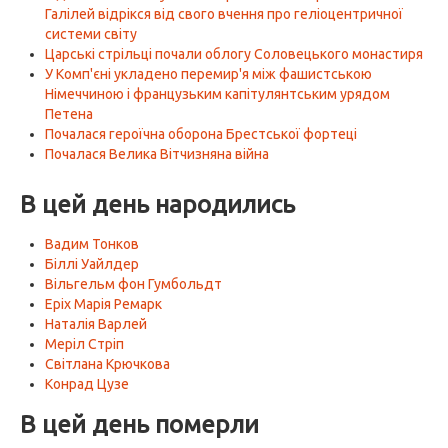
Галілей відрікся від свого вчення про геліоцентричної
системи світу
Царські стрільці почали облогу Соловецького монастиря
У Комп'єні укладено перемир'я між фашистською
Німеччиною і французьким капітулянтським урядом
Петена
Почалася героїчна оборона Брестської фортеці
Почалася Велика Вітчизняна війна
В цей день народились
Вадим Тонков
Біллі Уайлдер
Вільгельм фон Гумбольдт
Еріх Марія Ремарк
Наталія Варлей
Меріл Стріп
Світлана Крючкова
Конрад Цузе
В цей день померли