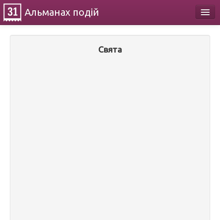
Альманах
подій
Календар
Свята
Про проект
Контакти