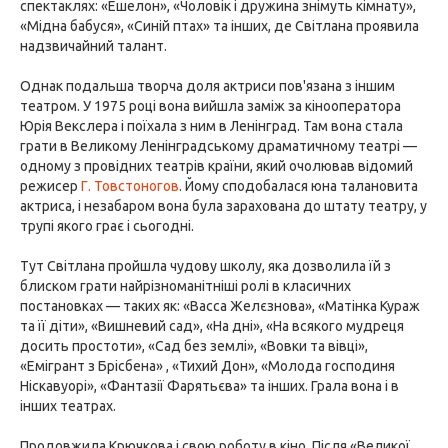
спектаклях: «Ешелон», «Чоловік і дружина знімуть кімнату»,
«Мідна бабуся», «Синій птах» та інших, де Світлана проявила
надзвичайний талант.
Однак подальша творча доля актриси пов'язана з іншим
театром. У 1975 році вона вийшла заміж за кінооператора
Юрія Векслера і поїхала з ним в Ленінград. Там вона стала
грати в Великому Ленінградському драматичному театрі —
одному з провідних театрів країни, який очолював відомий
режисер
Г. Товстоногов
. Йому сподобалася юна талановита
актриса, і незабаром вона була зарахована до штату театру, у
трупі якого грає і сьогодні.
Тут Світлана пройшла чудову школу, яка дозволила їй з
блиском грати найрізноманітніші ролі в класичних
постановках — таких як: «Васса Желєзнова», «Матінка Кураж
та її діти», «Вишневий сад», «На дні», «На всякого мудреця
досить простоти», «Сад без землі», «Вовки та вівці»,
«Емігрант з Брісбена» , «Тихий Дон», «Молода господиня
Ніскавуорі», «Фантазії Фарятьєва» та інших. Грала вона і в
інших театрах.
Продовжила Крючкова і свою роботу в кіно. Після «Великої