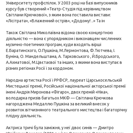
Університету профспілок. У 2003 році на базі випускників
курсу був створений «Театр-Студія під керівництвом
Світлани Крючкової», з яким вона поставила вистави:
«Лісітрата», «Блаженний острів», «Додому! ..» Та ін
Також Світлана Миколаївна відома своєю концертною
діяльністю — вона є упорядником і виконавцем численних
музично-поетичних програм, куди входять вірші
Е.Баратинского, О.Пушкіна, М.Лермонтова, Ф.Тютчева, І.
Буніна, О. Мандельштама, А. Тарковського , Й.Бродського,
А.Ахматової, М.Цвєтаєвої та інших, з якими вона виступає в
різних регіонах Росії і за кордоном.
Народна артистка Росії і РРФСР, лауреат Царськосельській
Мистецької премії, Російської національної акторської премії
імені Андрія Миронова «Фігаро», двох премій «Ніка»,
володарка призів багатьох МКФ — Світлана Крючкова
нагороджена Медаллю Пушкіна за великий внесок у
розвиток вітчизняного театрального мистецтва і багаторічну
плідну діяльність.
Актриса тричі була заміжня, у неї двоє синів — Дмитро