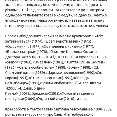
зміни» вона знялася у безлічі фільмів, де зіграла досить
різноманітні і за діапазоном і за характером ролі. Актриса
однаково талановито грає і в комедіях, і в драмах. Навіть в
епізодах вона настільки органічно вливається в загальну
стилістику картини, що її присутність здається незамінним.
Серед найвідоміших картин за участю Крючкової: «Виліт
затримується» (1974), «Довгі версти війни» (1975) ,
«Одруження» (1977), «Освідчення в коханні» (1977),
«Безіменна зірка» (1978), «Пригоди Шерлока Холмса і
доктора Ватсона» (1980), «Рідня» (1981), «Опудало» (1982) ,
«Унікум» (1983), «Змеелов» (1985), «Життя Клима Самгіна»
(1986), «Світла особистість» (1988), «Воно» (1988), «СВ.
Спальний вагон»(1989),«Царське полювання»(1990),«Сім
сорок»(1991),«Стомлені сонцем»(1994),«Сповідь
незнайомцю»(1995),«Грішна любов»(1997),«Старі шкапи
»(2000),«Бідний, бідний
Павло!»(2003),«Брежнєв»(2005),«Поховайте мене за
плінтусом»(2009),«Родинний дім»(2010) та інші.
Крім роботи в театрі та кіно Світлана Миколаївна в 1998-2002
роках вела акторський курс Санкт-Петербурзького