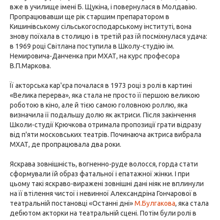
вже в училище імені Б. Щукіна, і повернулася в Молдавію.
Пропрацювавши ще рік старшим препаратором в
Кишинівському сільськогосподарському інституті, вона
знову поїхала в столицю і в третій раз їй посміхнулася удача:
в 1969 році Світлана поступила в Школу-студію ім.
Немировича-Данченка при МХАТ, на курс професора
В.П.Маркова.
Її акторська кар'єра почалася в 1973 році з ролі в картині
«Велика перерва», яка стала не просто її першою великою
роботою в кіно, але й тією самою головною роллю, яка
визначила її подальшу долю як актриси. Після закінчення
Школи-студії Крючкова отримала пропозиції грати відразу
від п'яти московських театрів. Починаюча актриса вибрала
МХАТ, де пропрацювала два роки.
Яскрава зовнішність, вогненно-руде волосся, горда стати
сформували їй образ фатальної і епатажної жінки. І при
цьому такі яскраво-виражені зовнішні дані ніяк не вплинули
на її втілення чистої і невинної Александріна Гончарової в
театральній постановці «Останні дні»
М.Булгакова
, яка стала
дебютом акторки на театральній сцені. Потім були ролі в