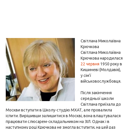
Світлана Миколаївна
Крючкова
Світлана Миколаївна
Крючкова народилася
22 червня
1950 року в
Кишиневі (Молдавія),
у сім'ї
військовослужбовця.
Після закінчення
середньої школи
Світлана приїхала до
Москви вступати в Школу-студію МХАТ, але провалила
іспити. Вирішивши залишитися в Москві, вона влаштувалася
працювати слюсарем-складальником на ЗІЛ. Однак і в
наступному році Крючкова не змогла вступити, на цей раз