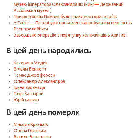
музею імператора Олександра III» (нині — Державний
Російський музей )
При розкопках Помпей було знайдено гори скарбів
У Санкт — Петербурзі проведені випробування першого в
Росії тролейбуса
Завершено операцію з порятунку челюскінців в Арктиці
В цей день народились
Катерина Медічі
Вільям Беннетт
Томас Джефферсон
Олександр Александров
Ірина Хакамада
Гаррі Каспаров
Юрій кашлю
В цей день померли
Микола Крючков
Олена Глинська
Василь Верещагін