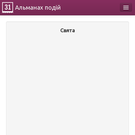
Альманах
подій
Календар
Свята
Про проект
Контакти