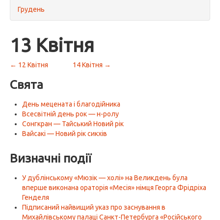
Грудень
13 Квітня
← 12 Квітня
14 Квітня →
Свята
День мецената і благодійника
Всесвітній день рок — н-ролу
Сонгкран — Тайський Новий рік
Вайсакі — Новий рік сикхів
Визначні події
У дублінському «Мюзік — холі» на Великдень була
вперше виконана ораторія «Месія» німця Георга Фрідріха
Генделя
Підписаний найвищий указ про заснування в
Михайлівському палаці Санкт-Петербурга «Російського