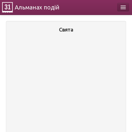
Альманах
подій
Календар
Свята
Про проект
Контакти