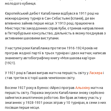
молодого кубинця.
Європейський дебют Капабланки відбувся в 1911 році на
міжнародному турнірі в Сан-Себастьяні (Іспанія), де він
впевнено зайняв перше місце. У 1913 році, працюючи в
Міністерстві закордонних справ Куби, отримав направлення
в Петербурзьке консульство, діяльність в якому поєднував з
активними шаховими виступами.
У наступні роки Капабланка протягом 1916-1924 років не
програв жодної партії в трьох турнірах і двох матчах; написав
знамениту автобіографічну книгу «Моя шахова кар'єра»
(1921).
У 1921 році в Гавані виграв матч на першість світу у
Ласкера
і
став третім в історії шахів чемпіоном світу.
Восени 1927 року в Буенос-Айресі програв
Альохіну
матч на
першість світу. Поразка змусило Капабланки знову серйозно
зайнятися аналітичною роботою. Він брав активну участь у
змаганнях: у 1928-1931 роках зіграв у 10 турнірах, в семи з них
посівши перше місце.