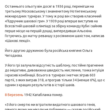
Останнього зльоту він досяг в 1936 році, перемігши на
третьому Московському і знаменитому Нотінгемському
міжнародних турнірах. У тому ж році він створив класичний
«Підручник шахової гри». У 1939 році вперше виступив на
Всесвітній шаховій олімпіаді за збірну команду Куби і зайняв
перше місце на першій дошці, випередивши Альохіна.
Готуючись до матчу-реваншу з росіянином шахістом, написав
«Шахові лекції».
Його другою дружиною була російська княгиня Ольга
Чегодаєва.
У його грі залучали відсутність шаблону, постійне прагнення
до ініціативи, дивовижна швидкість мислення, тонка інтуїція
і красиві комбінації. Всього в турнірах і матчах зіграв 603
партії, з яких виграв 318, а програв тільки 34 (менше 6%), що є
одним з кращих результатів в історії шахів.
8 Березень
1942 Капабланка помер.
«З його смертю ми втратили видатного шахового генія,
рівного якому ми ніколи не побачимо» — сказав російський