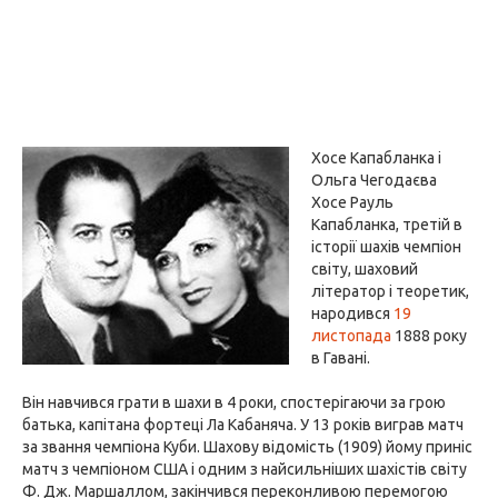
Хосе Капабланка і
Ольга Чегодаєва
Хосе Рауль
Капабланка, третій в
історії шахів чемпіон
світу, шаховий
літератор і теоретик,
народився
19
листопада
1888 року
в Гавані.
Він навчився грати в шахи в 4 роки, спостерігаючи за грою
батька, капітана фортеці Ла Кабаняча. У 13 років виграв матч
за звання чемпіона Куби. Шахову відомість (1909) йому приніс
матч з чемпіоном США і одним з найсильніших шахістів світу
Ф. Дж. Маршаллом, закінчився переконливою перемогою