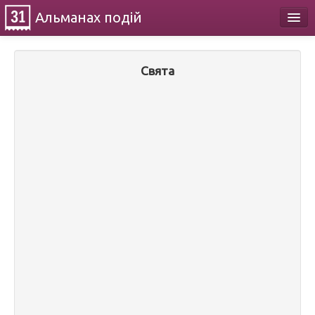
Альманах
подій
Календар
Свята
Про проект
Контакти