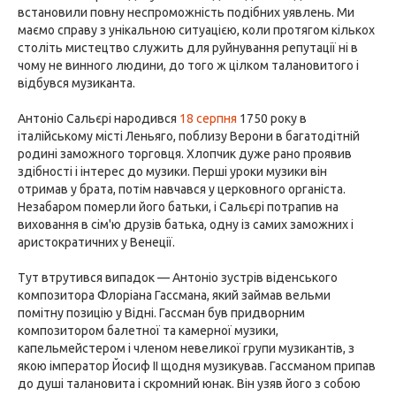
встановили повну неспроможність подібних уявлень. Ми
маємо справу з унікальною ситуацією, коли протягом кількох
століть мистецтво служить для руйнування репутації ні в
чому не винного людини, до того ж цілком талановитого і
відбувся музиканта.
Антоніо Сальєрі народився
18 серпня
1750 року в
італійському місті Леньяго, поблизу Верони в багатодітній
родині заможного торговця. Хлопчик дуже рано проявив
здібності і інтерес до музики. Перші уроки музики він
отримав у брата, потім навчався у церковного органіста.
Незабаром померли його батьки, і Сальєрі потрапив на
виховання в сім'ю друзів батька, одну із самих заможних і
аристократичних у Венеції.
Тут втрутився випадок — Антоніо зустрів віденського
композитора Флоріана Гассмана, який займав вельми
помітну позицію у Відні. Гассман був придворним
композитором балетної та камерної музики,
капельмейстером і членом невеликої групи музикантів, з
якою імператор Йосиф II щодня музикував. Гассманом припав
до душі талановита і скромний юнак. Він узяв його з собою