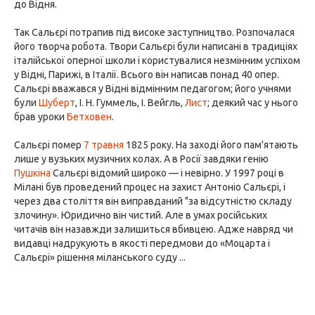
до Відня.
Так Сальєрі потрапив під високе заступництво. Розпочалася
його творча робота. Твори Сальєрі були написані в традиціях
італійської оперної школи і користувалися незмінним успіхом
у Відні, Парижі, в Італії. Всього він написав понад 40 опер.
Сальєрі вважався у Відні відмінним педагогом; його учнями
були
Шуберт
, І. Н. Гуммель, І. Вейгль,
Лист
; деякий час у нього
брав уроки
Бетховен
.
Сальєрі помер
7 травня
1825 року. На заході його пам'ятають
лише у вузьких музичних колах. А в Росії завдяки генію
Пушкіна
Сальєрі відомий широко — і невірно. У 1997 році в
Мілані був проведений процес на захист Антоніо Сальєрі, і
через два століття він виправданий "за відсутністю складу
злочину». Юридично він чистий. Але в умах російських
читачів він назавжди залишиться вбивцею. Адже навряд чи
видавці надрукують в якості передмови до «Моцарта і
Сальєрі» рішення міланського суду ...