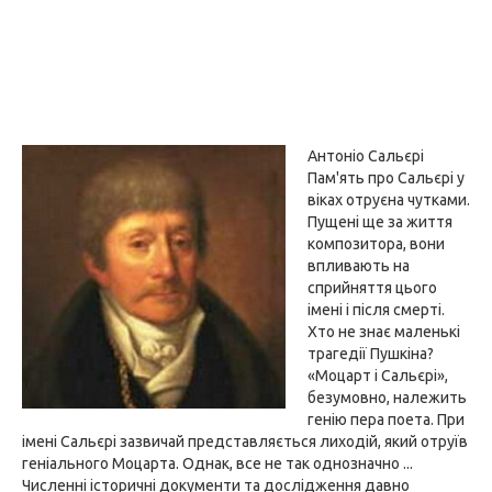
Антоніо Сальєрі
Пам'ять про Сальєрі у
віках отруєна чутками.
Пущені ще за життя
композитора, вони
впливають на
сприйняття цього
імені і після смерті.
Хто не знає маленькі
трагедії Пушкіна?
«Моцарт і Сальєрі»,
безумовно, належить
генію пера поета. При
імені Сальєрі зазвичай представляється лиходій, який отруїв
геніального Моцарта. Однак, все не так однозначно ...
Численні історичні документи та дослідження давно