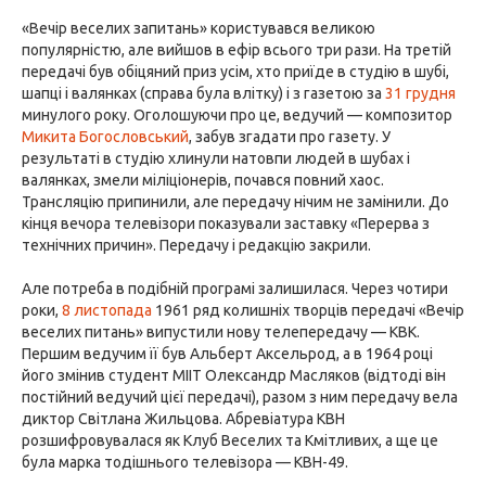
«Вечір веселих запитань» користувався великою
популярністю, але вийшов в ефір всього три рази. На третій
передачі був обіцяний приз усім, хто приїде в студію в шубі,
шапці і валянках (справа була влітку) і з газетою за
31 грудня
минулого року. Оголошуючи про це, ведучий — композитор
Микита Богословський
, забув згадати про газету. У
результаті в студію хлинули натовпи людей в шубах і
валянках, змели міліціонерів, почався повний хаос.
Трансляцію припинили, але передачу нічим не замінили. До
кінця вечора телевізори показували заставку «Перерва з
технічних причин». Передачу і редакцію закрили.
Але потреба в подібній програмі залишилася. Через чотири
роки,
8 листопада
1961 ряд колишніх творців передачі «Вечір
веселих питань» випустили нову телепередачу — КВК.
Першим ведучим її був Альберт Аксельрод, а в 1964 році
його змінив студент МІІТ Олександр Масляков (відтоді він
постійний ведучий цієї передачі), разом з ним передачу вела
диктор Світлана Жильцова. Абревіатура КВН
розшифровувалася як Клуб Веселих та Кмітливих, а ще це
була марка тодішнього телевізора — КВН-49.