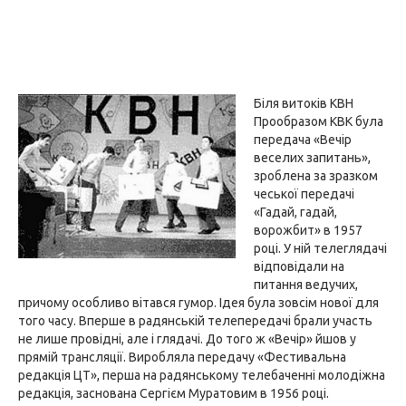
Біля витоків КВН
Прообразом КВК була
передача «Вечір
веселих запитань»,
зроблена за зразком
чеської передачі
«Гадай, гадай,
ворожбит» в 1957
році. У ній телеглядачі
відповідали на
питання ведучих,
причому особливо вітався гумор. Ідея була зовсім нової для
того часу. Вперше в радянській телепередачі брали участь
не лише провідні, але і глядачі. До того ж «Вечір» йшов у
прямій трансляції. Виробляла передачу «Фестивальна
редакція ЦТ», перша на радянському телебаченні молодіжна
редакція, заснована Сергієм Муратовим в 1956 році.