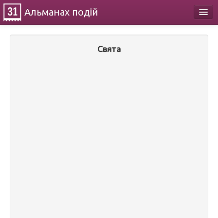
Альманах
подій
Календар
Свята
Про проект
Контакти