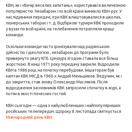
КВН, як і «Вечір веселих запитань», користувався величезною
популярністю. Незабаром і по всій країні виникло КВН-рух. У
наслідування передачі, ігри КВК влаштовувалися в школах,
піонерських таборах і т. д. Відбіркові турніри КВК проходили
у вузах по всій країні, на телебачення потрапляли кращі
команди.
Оскільки команди часто іронізували над радянською
дійсністю і ідеологією , незабаром до програми було
привернуто увагу КГБ. Цензура згодом ставала все більш
жорсткою. В кінці 1971 року передачу закрили. Відродили
КВН в 1986 році, на початку перебудови. Ініціатором був
капітан КВК МІСД в 1960-х Андрій Меньшиков. Ведучим, як і
до закриття, став знову Олександр Масляков. Після
відродження засновників КВК запросили спочатку в журі, а
потім в якості почесних гостей.
КВН сьогодні — одна з найулюбленіших і найпопулярніших
російських телепередач. Щороку 8 листопада святкується
Міжнародний день КВН
.