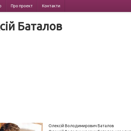
р
Про проект
Контакти
сій Баталов
Олексій Володимирович Баталов