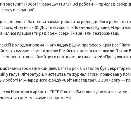
и товстуни» (1966) і «Гравець» (1973). Всі роботи — приклад своєрід
 сенсу в екранний.
е в творчості Баталова займає робота на радіо, де його радіотеат
лстого, «Білі ночі» Ф. Достоєвського, «Поєдинок» Купріна, «Герой н
вчилися працювати радіорежіссери, їх вивчали театрознавці.
лексій Володимирович — викладач ВДІКу, професор. Крім Росії його 
айстер-класами за методикою Російської акторської школи. Також Ба
 створено телевізійний цикл про знаменитих людей «Прогулянки п
 як активний громадський діяч. Багато років Баталов був секретарем
ій у галузі літератури, мистецтва та журналістики, працював у Комі
ь у роботі Міжнародного фонду «Світ мистецтва». З 2007 року — пр
несок Народного артиста СРСР Олексія Баталова у розвиток вітчи
ічними та громадськими нагородами.