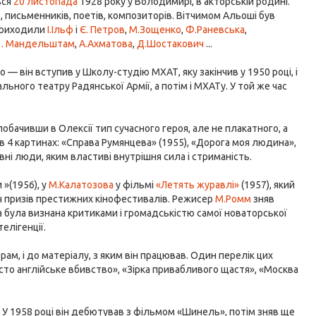
вся
20 листопада
1928 року у Володимирі, в акторській родині.
, письменників, поетів, композиторів. Вітчимом Альоші був
 приходили
І.Ільф
і
Є. Петров
,
М.Зощенко
,
Ф.Раневська
,
 . Мандельштам
,
А.Ахматова
,
Д.Шостакович
...
ло — він вступив у Школу-студію МХАТ, яку закінчив у 1950 році, і
ьного театру Радянської Армії, а потім і МХАТу. У той же час
побачивши в Олексії тип сучасного героя, але не плакатного, а
в 4 картинах: «Справа Румянцева» (1955), «Дорога моя людина»,
вні люди, яким властиві внутрішня сила і стриманість.
 »(1956), у
М.Калатозова
у фільмі
«Летять журавлі»
(1957), який
іч призів престижних кінофестивалів. Режисер
М.Ромм
зняв
ка була визнана критиками і громадськістю самої новаторської
елігенції.
м, і до матеріалу, з яким він працював. Один перелік цих
сто англійське вбивство», «Зірка привабливого щастя», «Москва
У 1958 році він дебютував з фільмом «Шинель», потім зняв ще