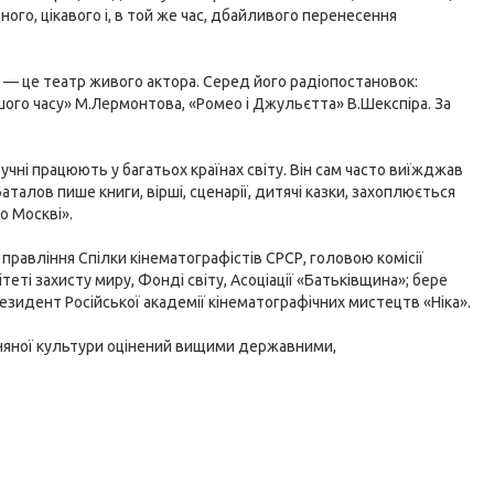
ного, цікавого і, в той же час, дбайливого перенесення
р — це театр живого актора. Серед його радіопостановок:
ашого часу» М.Лермонтова, «Ромео і Джульєтта» В.Шекспіра. За
учні працюють у багатьох країнах світу. Він сам часто виїжджав
талов пише книги, вірші, сценарії, дитячі казки, захоплюється
о Москві».
 правління Спілки кінематографістів СРСР, головою комісії
теті захисту миру, Фонді світу, Асоціації «Батьківщина»; бере
езидент Російської академії кінематографічних мистецтв «Ніка».
зняної культури оцінений вищими державними,