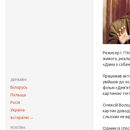
Режисер І. ??
живого, реаль
«Дама з собач
Працював акт
ДЕРЖАВНІ
увійшов до зо
Білорусь
фільм «Дев'ят
картиною того
Польща
Росія
Олексій Волод
Україна
картин доводи
сльозам не ві
всі країни →
РЕЛІГІЙНІ
Одним із спос