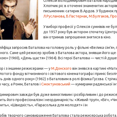
Олексій Володимирович Баталов народи
Хлопчик ріс в оточенні знаменитих акторів
письменник-сатирик В.Ардов. У будинок
Л.Русланова
,
Б.Пастернак
,
М.Булгаков
,
Про
У виборі професії у Олексія сумнівів не бу
до 1957 року був актором спочатку Централ
він отримав запрошення знятися в кіно.
Хейфіца запросив Баталова на головну роль у фільмі «Велика сім'я», 
ного. Саме цей режисер зробив з Баталова актора, знявши його ще 
кою» (1960), «День щастя» (1964). Всі герої Баталова — чисті й душе
ор і з іншими режисерами — у
М.Донского
він знявся в картині «Мати
лотого фонду вітчизняного і світового кінематографа і приніс безл
ь днів одного року» (1962) з Баталовим в ролі фізика Гусєва. Стріч
 часу, а Ромм, Баталов і
Смоктуновський
— кумирами радянської інт
имирович завжди був дуже вимогливим і розбірливим і до режисера
ть його професіоналізм і неординарність: «Живий труп», «Біг», «Чи
рить», «Швидкість», «Парасолька для молодят» і ін
обів творчого самовираження Баталова стала режисерська робота. 