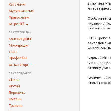
2 картини: «Тр
Католичні
літературного
Мусульманські
Православні
Особливе місц
«Козаки» Л.То
всі релігії →
цим виставам 
ЗА КАТЕГОРІЯМИ
З 1975 року О
Конституційні
за кордон з м
Міжнародні
живописом. Їм
ООН
Відомий він і
Професійні
ВЦРПС по прем
всі категорії →
активну участ
ЗА КАЛЕНДАРЕМ
Величезний в
Січень
кінематограф
Лютий
Березень
Квітень
Травень