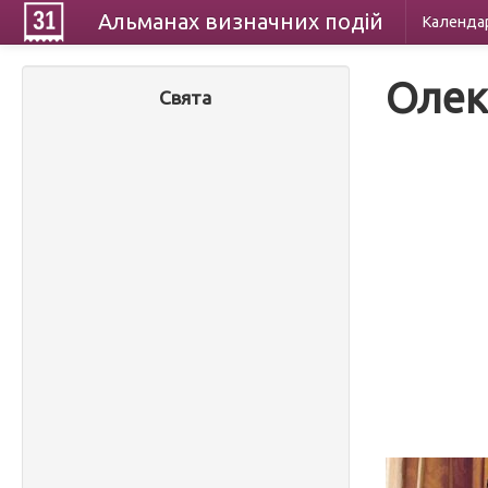
Альманах
визначних
подій
Календа
Олек
Свята