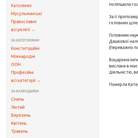
поліпшила гос
Католичні
Мусульманські
За її пропози
Православні
головних ціле
всі релігії →
Головним наук
ЗА КАТЕГОРІЯМИ
Дашкової нале
(переважно по
Конституційні
Міжнародні
Воцаріння ім
ООН
вислана в має
діяльністю, в
Професійні
всі категорії →
Померла Кате
ЗА КАЛЕНДАРЕМ
Січень
Лютий
Березень
Квітень
Травень