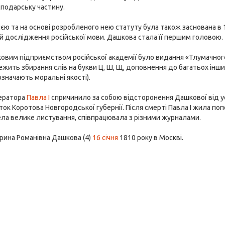
подарську частину.
цією та на основі розробленого нею статуту була також заснована в 
й дослідження російської мови. Дашкова стала її першим головою.
овим підприємством російської академії було видання «Тлумачного
жить збирання слів на букви Ц, Ш, Щ, доповнення до багатьох інши
значають моральні якості).
ператора
Павла I
спричинило за собою відсторонення Дашкової від усіх
ток Коротова Новгородської губернії. Після смерті Павла I жила по
ела велике листування, співпрацювала з різними журналами.
рина Романівна Дашкова (4)
16 січня
1810 року в Москві.