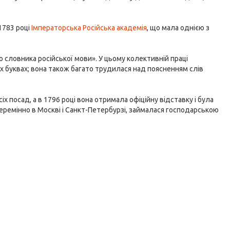
1783 році
Імператорська Російська академія
, що мала однією з
 словника російської мови». У цьому колективній праці
х буквах; вона також багато трудилася над поясненням слів
 посад, а в 1796 році вона отримала офіційну відставку і була
перемінно в Москві і Санкт-Петербурзі, займалася господарською