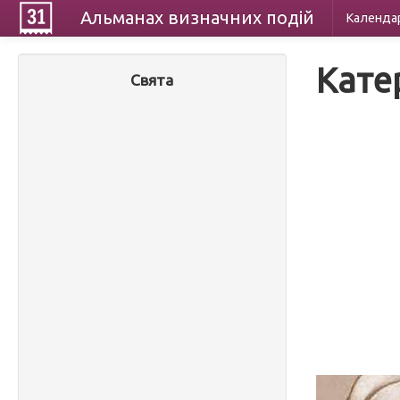
Альманах
визначних
подій
Календа
Кате
Свята