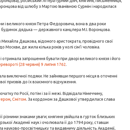
оронцова), російський літературний діяч, княгиня, письменниця,
оронцова від шлюбу з Мартою Іванівною Сурмін і народилася
и і великого князя Петра Федоровича, вона в два роки
 в будинок дядька — державного канцлера М.І. Воронцова.
я Михайла Дашкова, відомого аристократа, провідного свої
до Москви, де жила кілька років у колі сім'ї чоловіка.
і отримала запрошення бувати при дворі великого князя і його
ревороті (28 червня) 9 липня 1762
.
ала виключної подяки. Не зайнявши першого місця в оточенні
вої призвів до їх взаємного відчуження.
тку по Росії, потім і за її межі. Відвідала Німеччину,
тером
,
Смітом
. За кордоном за Дашкової утвердилася слава
ї різними знаками уваги; княгиня увійшла в гурток близьких
ької Академії наук і очолювала її до 1794 року, ставши
а науково-просвітницьку та видавничу діяльність Академії,