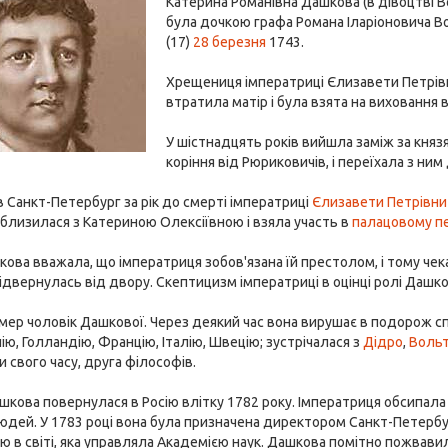
Катерина Романівна Дашкова (в дівоцтві В
була дочкою графа Романа Іларіоновича В
(17)
28 березня
1743.
Хрещениця імператриці Єлизавети Петрівн
втратила матір і була взята на виховання
У шістнадцять років вийшла заміж за княз
коріння від Рюриковичів, і переїхала з ним 
 Санкт-Петербург за рік до смерті імператриці
Єлизавети Петрівни
близилася з Катериною Олексіївною і взяла участь в
палацовому пе
ова вважала, що імператриця зобов'язана їй престолом, і тому чек
відвернулась від двору. Скептицизм імператриці в оцінці ролі Дашко
мер чоловік Дашкової. Через деякий час вона вирушає в подорож споча
ю, Голландію, Францію, Італію, Швецію; зустрічалася з
Дідро
,
Воль
и свого часу, друга філософів.
кова повернулася в Росію влітку 1782 року. Імператриця обсипала ї
юдей. У 1783 році вона була призначена директором Санкт-Петербурз
 в світі, яка управляла Академією наук. Дашкова помітно пожвавил