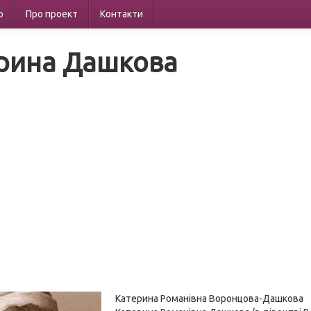
р
Про проект
Контакти
рина Дашкова
Катерина Романівна Воронцова-Дашкова