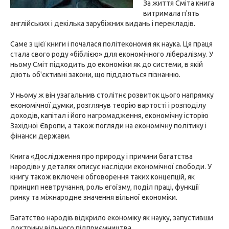
За життя Сміта книга
витримала п'ять
англійських і декілька зарубіжних видань і перекладів.
Саме з цієї книги і почалася політекономія як наука. Ця праця
стала свого роду «біблією» для економічного лібералізму. У
ньому Сміт підходить до економіки як до системи, в якій
діють об'єктивні закони, що піддаються пізнанню.
У ньому ж він узагальнив столітнє розвиток цього напрямку
економічної думки, розглянув теорію вартості і розподілу
доходів, капітал і його нагромадження, економічну історію
Західної Європи, а також погляди на економічну політику і
фінанси держави.
Книга «Дослідження про природу і причини багатства
народів» у деталях описує наслідки економічної свободи. У
книгу також включені обговорення таких концепцій, як
принцип невтручання, роль егоїзму, поділ праці, функції
ринку та міжнародне значення вільної економіки.
Багатство народів відкрило економіку як науку, запустивши
доктрину вільного підприємництва.