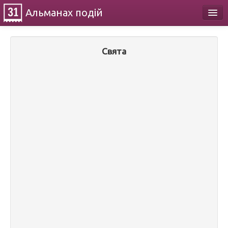
Альманах
подій
Календар
Свята
Про проект
Контакти