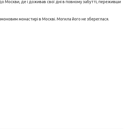
до Москви, де і доживав свої дні в повному забутті, переживши
имоновим монастирі в Москві. Могила його не збереглася.