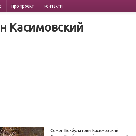
р
Про проект
Контакти
н Касимовский
Семен Бекбулатовіч Касимовский