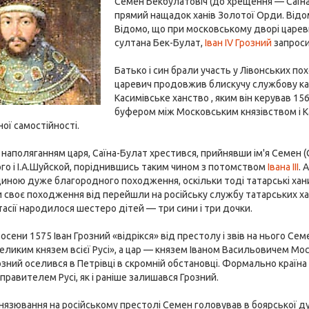
Семен Бекбулатовіч (до хрещення — Саїна
прямий нащадок ханів Золотої Орди. Відо
Відомо, що при московському дворі царевич
султана Бек-Булат,
Іван IV Грозний
запроси
Батько і син брали участь у Лівонських пох
царевич продовжив блискучу службову кар'
Касимівське ханство , яким він керував 1
буфером між Московським князівством і К
ної самостійності.
за наполяганням царя, Саїна-Булат хрестився, прийнявши ім'я Семен 
о і І.А.Шуйской, поріднившись таким чином з потомством
Івана III
. 
ною дуже благородного походження, оскільки тоді татарські хани
 своє походження від перейшли на російську службу татарських хан
тасії народилося шестеро дітей — три сини і три дочки.
осени 1575 Іван Грозний «відрікся» від престолу і звів на нього Сем
еликим князем всієї Русі», а цар — князем Іваном Васильовичем Мо
розний оселився в Петрівці в скромній обстановці. Формально країна
правителем Русі, як і раніше залишався Грозний.
нязювання на російському престолі Семен головував в боярської думі 