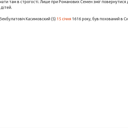
мати там в строгості. Лише при Романових Семен зміг повернутися 
 дітей.
Бекбулатовіч Касимовский (5)
15 січня
1616 року, був похований в С