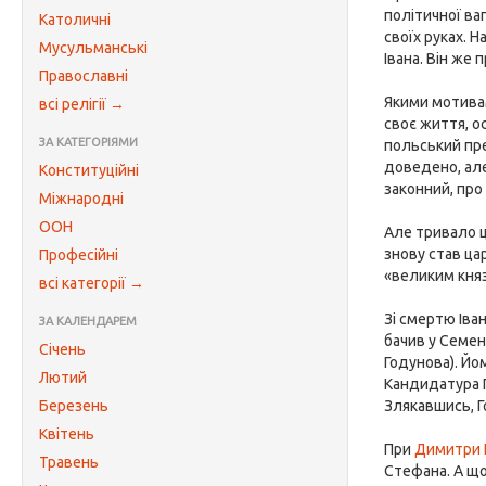
політичної ва
Католичні
своїх руках. 
Мусульманські
Івана. Він же 
Православні
Якими мотивам
всі релігії →
своє життя, о
ЗА КАТЕГОРІЯМИ
польський пре
доведено, але
Конституційні
законний, про
Міжнародні
ООН
Але тривало це
знову став ца
Професійні
«великим кня
всі категорії →
Зі смертю Іва
ЗА КАЛЕНДАРЕМ
бачив у Семені
Січень
Годунова). Йо
Лютий
Кандидатура Г
Березень
Злякавшись, Г
Квітень
При
Димитри 
Травень
Стефана. А що