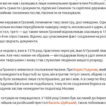
ги він не мав і залишався лише номінальним правителем Російської
Навіть грамоти і документи, підписані Семеном та скріплені держа
приймав і іноземних послів, Насіння їм не показували.
и керувався Грозний, починаючи таку свою гру, досі невідомо. Одні
скільки волхви передбачили «швидку смерть московського царя», інш
стол, треті — що таким чином Грозний відновлював скасовану в 157
 й не спростовано. Відомо, що сучасниками факт сходження на рос
 що свідчать документи.
 недовго, вже в 1576 році, практично через рік, Іван IV Грозний лік
рем. Але «екс-князя» не образив — він подарував йому в уділ земель
зем тверським» і знову став служилим людиною вищого розряду.
на Грозного змінилося і положення Насіння. При
Борисі Годунові
, як
 конкурента в боротьбі за трон, він втратив титул і землі, збіднів і
му було залишено лише село Кушаліно, де він і жив. А зі смертю Ф
одунова багатьом не подобалася, тому після сходження Бориса на 
одунов заслав «конкурента» подалі від Москви.
I
ситуація не покращилася. У 1606 році Семен був засланий до Кирил
 зійшов на російський престол
Василь Шуйський
, також побоювавс