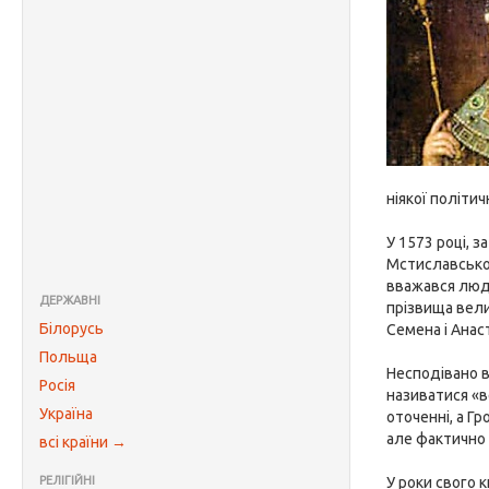
ніякої політич
У 1573 році, 
Мстиславськог
вважався люди
ДЕРЖАВНІ
прізвища вели
Білорусь
Семена і Анас
Польща
Несподівано в
Росія
називатися «в
Україна
оточенні, а Г
але фактично 
всі країни →
РЕЛІГІЙНІ
У роки свого к