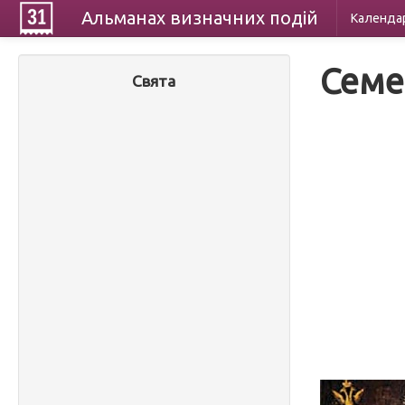
Альманах
визначних
подій
Календа
Семе
Свята