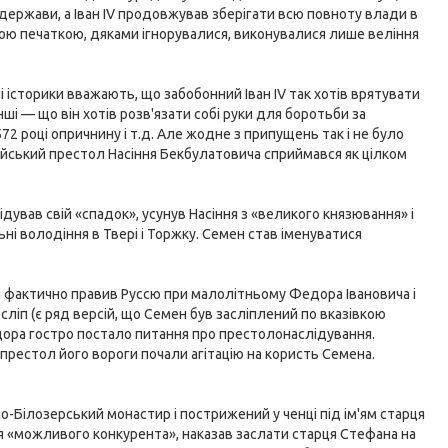
 держави, а Іван IV продовжував зберігати всю повноту влади в
вною печаткою, дяками ігнорувалися, виконувалися лише веління
 історики вважають, що забобонний Іван IV так хотів врятувати
і — що він хотів розв'язати собі руки для боротьби за
2 році опричнину і т.д. Але жодне з припущень так і не було
ійський престол Насіння Бекбулатовича сприймався як цілком
відував свій «спадок», усунув Насіння з «великого князювання» і
ні володіння в Твері і Торжку. Семен став іменуватися
ий фактично правив Руссю при малолітньому Федора Івановича і
 осліп (є ряд версій, що Семен був засліплений по вказівкою
едора гостро постало питання про престолонаслідування.
престол його вороги почали агітацію на користь Семена.
о-Білозерський монастир і пострижений у ченці під ім'ям старця
я «можливого конкурента», наказав заслати старця Стефана на