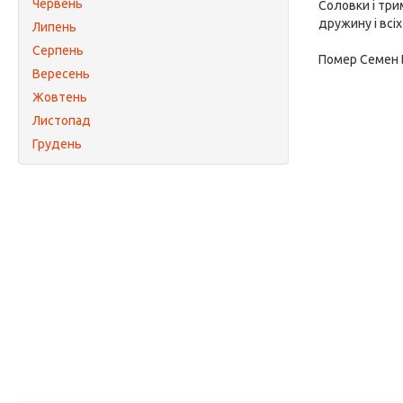
Червень
Соловки і три
дружину і всіх
Липень
Серпень
Помер Семен 
Вересень
Жовтень
Листопад
Грудень