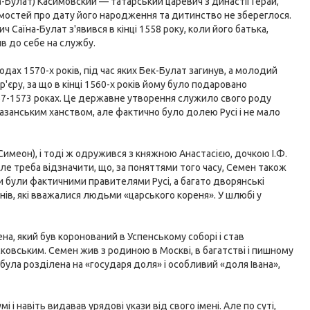
-Булат) Касимовский — татарський царевич з династії Герай,
мостей про дату його народження та дитинство не збереглося.
 Саїна-Булат з'явився в кінці 1558 року, коли його батька,
в до себе на службу.
одах 1570-х років, під час яких Бек-Булат загинув, а молодий
єру, за що в кінці 1560-х років йому було подаровано
567-1573 роках. Це державне утворення служило свого роду
азанським ханством, але фактично було долею Русі і не мало
(Симеон), і тоді ж одружився з княжною Анастасією, дочкою І.Ф.
Але треба відзначити, що, за поняттями того часу, Семен також
 були фактичними правителями Русі, а багато дворянські
ів, які вважалися людьми «царського кореня». У шлюбі у
ена, який був коронований в Успенському соборі і став
сковським. Семен жив з родиною в Москві, в багатстві і пишному
 була розділена на «государя доля» і особливий «доля Івана»,
і навіть видавав урядові укази від свого імені. Але по суті,