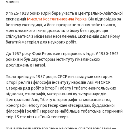
мовою.
У 1925-1928 роках Юрій бере участь в Центрально-Азіатської
експедиції
Миколи Костянтиновича Реріха
. Він відповідав за
безпеку експедиції, а його прекрасне знання тибетського,
монгольського і хінді дозволило йому без труднощів
спілкуватися з місцевим населенням. Експедиція дала йому
багатий матеріал для наукових робіт.
До 1957 року Юрій Реріх жив і працював в Індії. У 1930-1942
роках він був директором інституту гімалайських
досліджень в Нагарі.
Після приїзду в 1957 році в СРСР він завідував сектором
історії релігії і філософії інституту народів Азії АН СРСР.
Створив ряд робіт з історії Тибету і тибето-монгольських
відносин, етнографії, матеріальної культури народів
Центральної Азії, Тібету історіографії та мовознавства,
іконографії, епосу про Гесер-хані «Гесеріада», буддійської
філософії і релігії. Переклав найбільше тибетське історичний
твір 15 століття «Синій тептхер».
Був визнаний міжнародним науковим співтовариством —