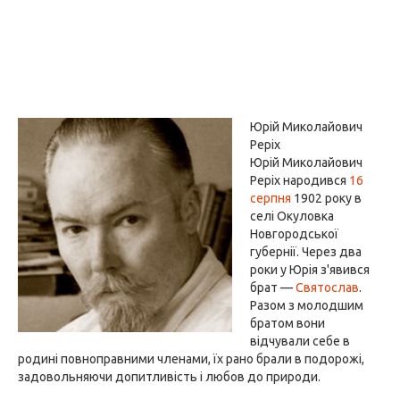
Юрій Миколайович
Реріх
Юрій Миколайович
Реріх народився
16
серпня
1902 року в
селі Окуловка
Новгородської
губернії. Через два
роки у Юрія з'явився
брат —
Святослав
.
Разом з молодшим
братом вони
відчували себе в
родині повноправними членами, їх рано брали в подорожі,
задовольняючи допитливість і любов до природи.