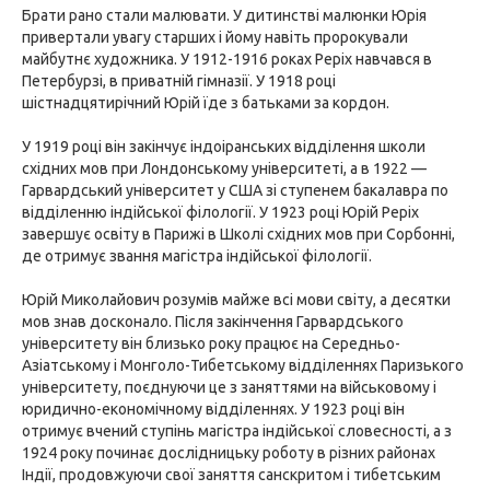
Брати рано стали малювати. У дитинстві малюнки Юрія
привертали увагу старших і йому навіть пророкували
майбутнє художника. У 1912-1916 роках Реріх навчався в
Петербурзі, в приватній гімназії. У 1918 році
шістнадцятирічний Юрій їде з батьками за кордон.
У 1919 році він закінчує індоіранських відділення школи
східних мов при Лондонському університеті, а в 1922 —
Гарвардський університет у США зі ступенем бакалавра по
відділенню індійської філології. У 1923 році Юрій Реріх
завершує освіту в Парижі в Школі східних мов при Сорбонні,
де отримує звання магістра індійської філології.
Юрій Миколайович розумів майже всі мови світу, а десятки
мов знав досконало. Після закінчення Гарвардського
університету він близько року працює на Середньо-
Азіатському і Монголо-Тибетському відділеннях Паризького
університету, поєднуючи це з заняттями на військовому і
юридично-економічному відділеннях. У 1923 році він
отримує вчений ступінь магістра індійської словесності, а з
1924 року починає дослідницьку роботу в різних районах
Індії, продовжуючи свої заняття санскритом і тибетським