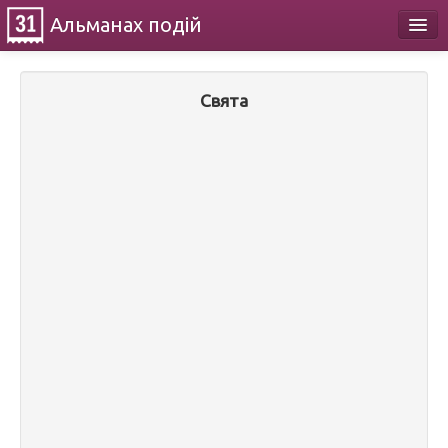
Альманах
подій
Календар
Свята
Про проект
Контакти