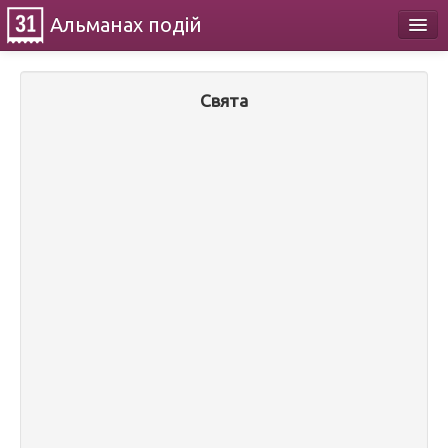
Альманах
подій
Календар
Свята
Про проект
Контакти