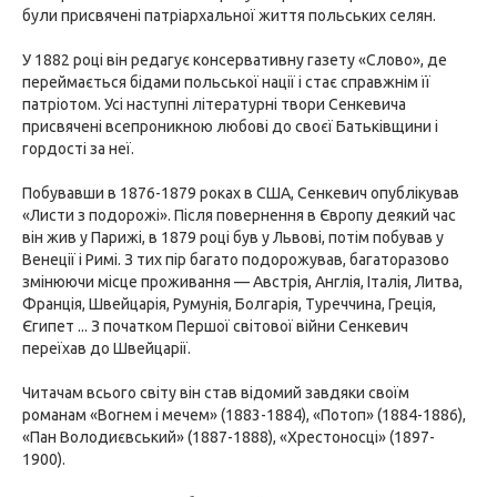
були присвячені патріархальної життя польських селян.
У 1882 році він редагує консервативну газету «Слово», де
переймається бідами польської нації і стає справжнім її
патріотом. Усі наступні літературні твори Сенкевича
присвячені всепроникною любові до своєї Батьківщини і
гордості за неї.
Побувавши в 1876-1879 роках в США, Сенкевич опублікував
«Листи з подорожі». Після повернення в Європу деякий час
він жив у Парижі, в 1879 році був у Львові, потім побував у
Венеції і Римі. З тих пір багато подорожував, багаторазово
змінюючи місце проживання — Австрія, Англія, Італія, Литва,
Франція, Швейцарія, Румунія, Болгарія, Туреччина, Греція,
Єгипет ... З початком Першої світової війни Сенкевич
переїхав до Швейцарії.
Читачам всього світу він став відомий завдяки своїм
романам «Вогнем і мечем» (1883-1884), «Потоп» (1884-1886),
«Пан Володиєвський» (1887-1888), «Хрестоносці» (1897-
1900).