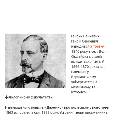
Генрик Сенкевич
Генрік Сенкевич
народився
5 травня
1846 року в селі Воля-
Окшейска в бідній
шляхетської сім'ї. У
1866-1870 роках він
навчався у
Варшавському
університеті на
медичному та
історико-
філологічному факультетах.
Найперша його повість «Даремно» про польському повстанні
1863 р. побачила світ 1872 року. Усі ранні твори письменника