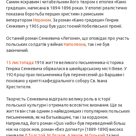
Самим яскравим і читабельним його твором є епопея «Камо
грядеши», написана в 1894-1896 роках. У епопеї реалістично
показана боротьба перших християн з римським
імператором
Нероном
. За роман «Камо грядеши» Генрик
Сенкевич у 1905 році був удостоєний Нобелівської премії.
Останній роман Сенкевича «Легіони», що оповідає про участь
польських солдатів у війнах
Наполеона
, так і не був
закінчений.
15 листопада
1916 життя великого письменника-історика
Генріка Сенкевича обірвалася в швейцарському місті Веве. У
1924 році прах письменника був перенесений до Варшави і
поховано у крипті кафедрального собору Св. Івана
Хрестителя.
Творчість Сенкевича відіграло велику роль в історії
польської культури і отримало всесвітнє визнання. Ще за
життя він став одним з найвідоміших і популярних польських
письменників, як на Батьківщині, так і за кордоном.
Наприклад, його роман «Quo vadis» був переведений більш
ніж на сорок мов, роман «Без догмату» (1889-1890) високо
цінували
Л.Толстой
,
М.Лєсков
,
А.Чехов
,
М.Горький
та інші