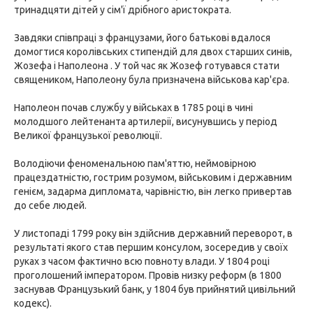
тринадцяти дітей у сім'ї дрібного аристократа.
Завдяки співпраці з французами, його батькові вдалося
домогтися королівських стипендій для двох старших синів,
Жозефа і Наполеона . У той час як Жозеф готувався стати
священиком, Наполеону була призначена військова кар'єра.
Наполеон почав службу у військах в 1785 році в чині
молодшого лейтенанта артилерії, висунувшись у період
Великої французької революції.
Володіючи феноменальною пам'яттю, неймовірною
працездатністю, гострим розумом, військовим і державним
генієм, задарма дипломата, чарівністю, він легко привертав
до себе людей.
У листопаді 1799 року він здійснив державний переворот, в
результаті якого став першим консулом, зосередив у своїх
руках з часом фактично всю повноту влади. У 1804 році
проголошений імператором. Провів низку реформ (в 1800
заснував Французький банк, у 1804 був прийнятий цивільний
кодекс).