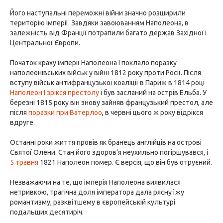
Його наступальні переможні війни значно розширили
територію імперії. Завдяки завоюванням Наполеона, в
залежність від Франції потрапили багато держав Західної і
Центральної Європи.
Початок краху імперії Наполеона I поклало поразку
наполеонівських військ у війні 1812 року проти Росії. Після
вступу військ антифранцузької коаліції в Париж в 1814 році
Наполеон I зрікся престолу
і був засланий на острів Ельба. У
березні 1815 року він знову зайняв французький престол, але
після
поразки при Ватерлоо
, в червні цього ж року відрікся
вдруге.
Останні роки життя провів як бранець англійців на острові
Святої Олени. Стан його здоров'я неухильно погіршувався, і
5 травня
1821 Наполеон помер. Є версія, що він був отруєний.
Незважаючи на те, що імперія Наполеона виявилася
нетривкою, трагічна доля імператора дала рясну їжу
романтизму, разквітшему в європейській культурі
подальших десятиріч.