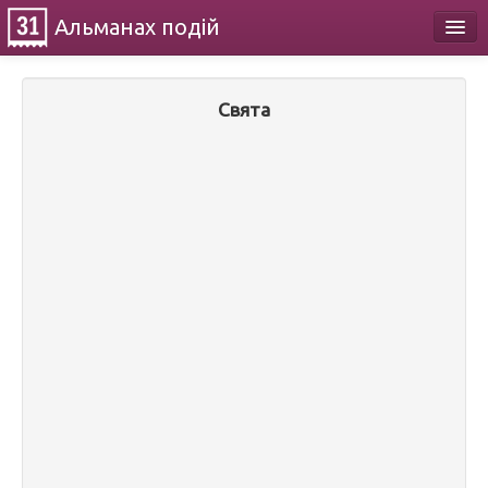
Альманах
подій
Календар
Свята
Про проект
Контакти