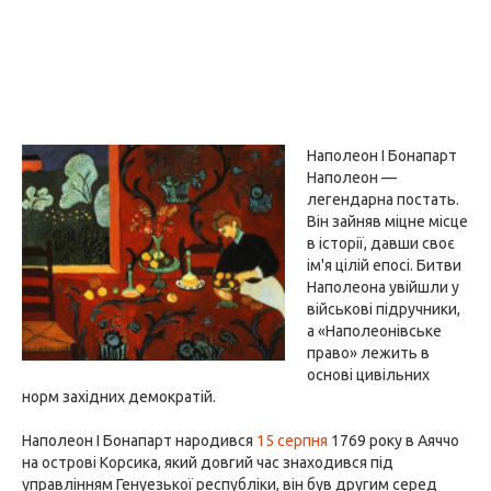
Наполеон I Бонапарт
Наполеон —
легендарна постать.
Він зайняв міцне місце
в історії, давши своє
ім'я цілій епосі. Битви
Наполеона увійшли у
військові підручники,
а «Наполеонівське
право» лежить в
основі цивільних
норм західних демократій.
Наполеон I Бонапарт народився
15 серпня
1769 року в Аяччо
на острові Корсика, який довгий час знаходився під
управлінням Генуезької республіки, він був другим серед