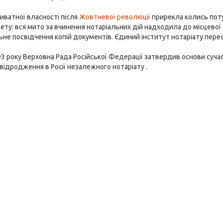
иватної власності після
Жовтневої революції
прирекла колись поту
ту: вся мито за вчинення нотаріальних дій надходила до місцевої 
е посвідчення копій документів. Єдиний інститут нотаріату перес
3 року Верховна Рада Російської Федерації затвердив основи сучас
відродження в Росії незалежного нотаріату .