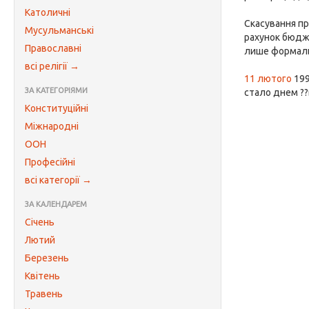
Католичні
Скасування пр
Мусульманські
рахунок бюдже
Православні
лише формальн
всі релігії →
11 лютого
199
ЗА КАТЕГОРІЯМИ
стало днем ??
Конституційні
Міжнародні
ООН
Професійні
всі категорії →
ЗА КАЛЕНДАРЕМ
Січень
Лютий
Березень
Квітень
Травень