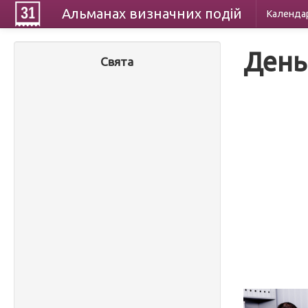
Альманах
визначних
подій
Календа
День 
Свята