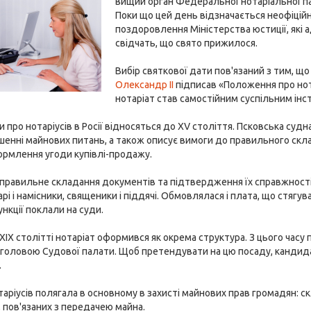
вищий орган Федеральної нотаріальної па
Поки що цей день відзначається неофіційн
поздоровлення Міністерства юстиції, які 
свідчать, що свято прижилося.
Вибір святкової дати пов'язаний з тим, щ
Олександр II
підписав «Положення про нота
нотаріат став самостійним суспільним ін
и про нотаріусів в Росії відносяться до XV століття. Псковська су
ішенні майнових питань, а також описує вимоги до правильного скл
ормлення угоди купівлі-продажу.
 правильне складання документів та підтвердження їх справжност
арі і намісники, священики і піддячі. Обмовлялася і плата, що стягув
ункції поклали на суди.
в XIX столітті нотаріат оформився як окрема структура. З цього часу
головою Судової палати. Щоб претендувати на цю посаду, кандида
.
таріусів полягала в основному в захисті майнових прав громадян: ск
й, пов'язаних з передачею майна.