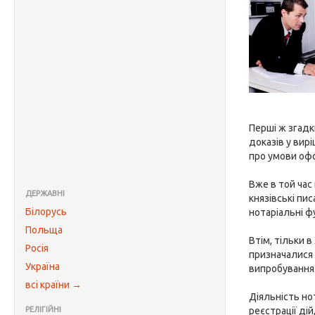
Перші ж згадк
доказів у вир
про умови оф
Вже в той час
ДЕРЖАВНІ
князівські пис
Білорусь
нотаріальні ф
Польща
Втім, тільки 
Росія
призначалися 
Україна
випробування
всі країни →
Діяльність но
РЕЛІГІЙНІ
реєстрації ді