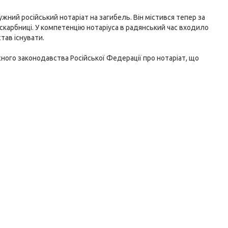
жний російський нотаріат на загибель. Він містився тепер за
скарбниці. У компетенцію нотаріуса в радянський час входило
тав існувати.
ного законодавства Російської Федерації про нотаріат, що