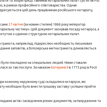
лати та Збори представників нотаріальних палат суб'єктів РФ.
о, в рамках професійного співтовариства. Однак
адресуються в цей день працівникам російського нотаріату,
о саме
27 квітня
(за новим стилем) 1866 року імператор
ріальну частину». Цей документ заснував посаду нотаріуса, а
ститутом з єдиною структурою нотаріальних палат.
дна грамота, наприклад, підкреслює необхідність письмових
адання заповітів, а Білозерська митна грамота домовляється
і було покладено на спеціальних людей. Ними ставали
алася за такі послуги. За наказом
Катерини II
в 1775 році в Росії
 при кожному окружному суді складалися нотаріуси, які
ту необхідно було внести грошову заставу і успішно пройти
ладанні актів і засвідчення різних документів, затвердження та