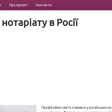
р
Про проект
Контакти
нотаріату в Росії
Професійне свято з'явився у російських нот