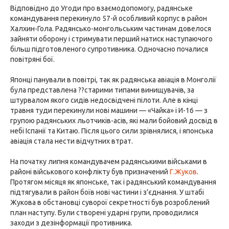
Відповідно до Угоди про взаємодопомогу, радянське
командування перекинуло 57-й особливий корпус в район
Халхин-Гола. Радянсько-монгольським частинам довелося
зайняти оборону і стримувати перший натиск наступаючого
більш підготовленого супротивника. Одночасно почалися
повітряні бої.
Японці панували в повітрі, так як радянська авіація в Монголії
була представлена ??старими типами винищувачів, за
штурвалом якого сидів недосвідчені пілоти. Але в кінці
травня туди перекинули нові машини — «Чайка» і И-16 — з
групою радянських льотчиків-асів, які мали бойовий досвід в
небі Іспанії та Китаю. Після цього сили зрівнялися, і японська
авіація стала нести відчутних втрат.
На початку липня командувачем радянськими військами в
районі військового конфлікту був призначений
Г.Жуков
.
Протягом місяця як японське, так і радянський командування
підтягували в район боїв нові частини і з'єднання. У штабі
Жукова в обстановці суворої секретності був розроблений
план наступу. Були створені ударні групи, проводилися
заходи з дезінформації противника.