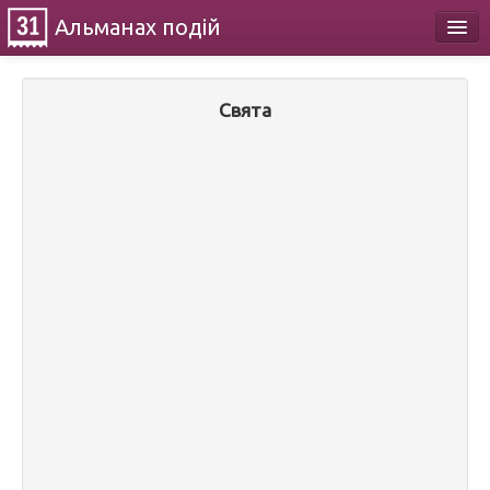
Альманах
подій
Календар
Свята
Про проект
Контакти