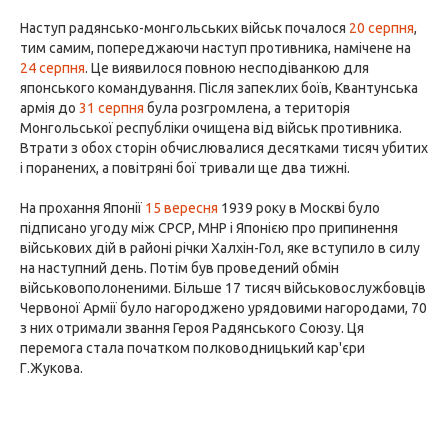
Наступ радянсько-монгольських військ почалося
20 серпня
,
тим самим, попереджаючи наступ противника, намічене на
24 серпня
. Це виявилося повною несподіванкою для
японського командування. Після запеклих боїв, Квантунська
армія до
31 серпня
була розгромлена, а територія
Монгольської республіки очищена від військ противника.
Втрати з обох сторін обчислювалися десятками тисяч убитих
і поранених, а повітряні бої тривали ще два тижні.
На прохання Японії
15 вересня
1939 року в Москві було
підписано угоду між СРСР, МНР і Японією про припинення
військових дій в районі річки Халхін-Гол, яке вступило в силу
на наступний день. Потім був проведений обмін
військовополоненими. Більше 17 тисяч військовослужбовців
Червоної Армії було нагороджено урядовими нагородами, 70
з них отримали звання Героя Радянського Союзу. Ця
перемога стала початком полководницький кар'єри
Г.Жукова.