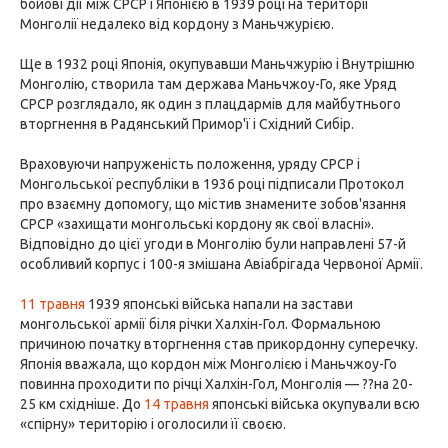
бойові дії між СРСР і Японією в 1939 році на території
Монголії недалеко від кордону з Маньчжурією.
Ще в 1932 році Японія, окупувавши Маньчжурію і Внутрішню
Монголію, створила там держава Маньчжоу-Го, яке Уряд
СРСР розглядало, як один з плацдармів для майбутнього
вторгнення в Радянський Примор'ї і Східний Сибір.
Враховуючи напруженість положення, уряду СРСР і
Монгольської республіки в 1936 році підписали Протокол
про взаємну допомогу, що містив знамените зобов'язання
СРСР «захищати монгольські кордону як свої власні».
Відповідно до цієї угоди в Монголію були направлені 57-й
особливий корпус і 100-я змішана Авіабрігада Червоної Армії.
11 травня
1939 японські війська напали на застави
монгольської армії біля річки Халхін-Гол. Формальною
причиною початку вторгнення став прикордонну суперечку.
Японія вважала, що кордон між Монголією і Маньчжоу-Го
повинна проходити по річці Халхін-Гол, Монголія — ??на 20-
25 км східніше. До
14 травня
японські війська окупували всю
«спірну» територію і оголосили її своєю.